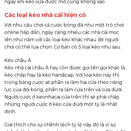
ngay khi kèo vừa được mở cũng không sao.
Các loại kèo nhà cái hiện có
Với nhu cầu chơi cá cược bóng đá như một trò chơi
online hấp dẫn, ngày càng nhiều các nhà cái mọc
lên như nấm với các loại kèo khác nhau để người
chơi có thể lựa chọn. Cơ bản có 3 loại kèo như sau:
Kèo châu Á
Kèo nhà cái châu Á hay còn được gọi tên gọi khác là
kèo chấp hay là kèo handicap. Với loại kèo này thì
trong bảng cược sẽ phân ra làm hai cửa theo năng
lực của đội bóng, phân ra làm cửa trên và cửa dưới.
Người cược ở keonhacai cửa trên thì sẽ phải chấp
những người cược ở kèo cửa dưới một tỷ lệ nhất
định.
Giải thích cho sự chênh lệch tỷ lệ này đó là vì sự