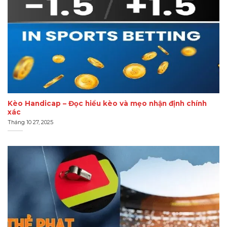
Kèo Handicap – Đọc hiểu kèo và mẹo nhận định chính
xác
Tháng 10 27, 2025