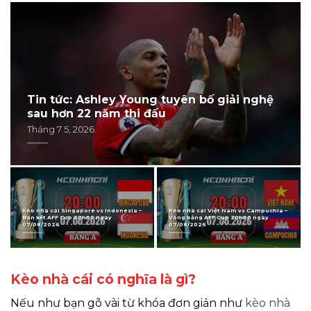
1
3
Moreton Bay United Reserves
-
Mitchelton
HT
0
-
0
[3]
1
1
Pine Hills
-
HT
0
-
0
[4]
0
0
Samford Rangers
-
HT
3
-
3
[12]
Tin tức: Ashley Young tuyên bố giải nghệ
0
1
Souths United
-
HT
0
-
0
[5]
sau hơn 22 năm thi đấu
0
0
Tháng 7 5, 2026
Southside Eagles
-
SWQ Thun
HT
2
-
0
[8]
CÁC TRẬN SẮP DIỄN RA
FA CUP
Erith Belvedere
-
Billingshurs
12:00
-
Kèo nhà cái Singapore vs Indonesia –
Kèo nhà cái Việt Nam vs Campuchia –
Bán kết AFF Cup 20h00 ngày
Vòng bảng AFF Cup 20h00 ngày
07/08/2026
07/08/2026
Worsbrough Bridge Athletic
-
Trafford
13:00
-
Northampton On Cheneck
-
Heanor To
13:00
-
Kèo nhà cái có nghĩa là gì?
Wick
-
Camberley
13:00
-
Nếu như bạn gõ vài từ khóa đơn giản như
kèo nhà
Little Common FC
-
13:00
-