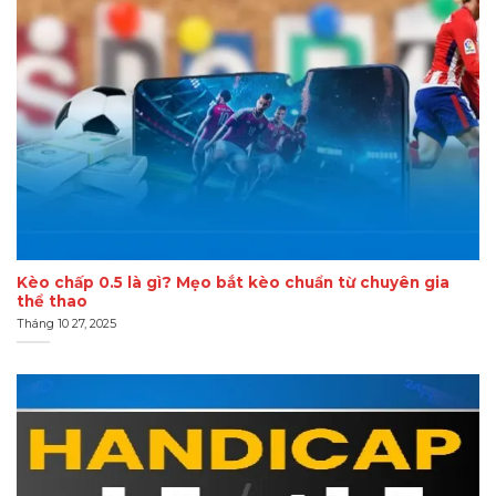
Kèo chấp 0.5 là gì? Mẹo bắt kèo chuẩn từ chuyên gia
thể thao
Tháng 10 27, 2025