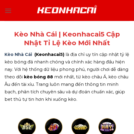
Bỏ
qua
nội
dung
Kèo Nhà Cái | Keonhacai5 Cập
Nhật Tỉ Lệ Kèo Mới Nhất
Kèo Nhà Cái
(Keonhacai5)
là địa chỉ uy tín cập nhật tỷ lệ
kèo bóng đá nhanh chóng và chính xác hàng đầu hiện
nay. Với hệ thống dữ liệu phong phú, người chơi dễ dàng
theo dõi
kèo bóng 88
mới nhất, từ kèo châu Á, kèo châu
Âu đến tài xỉu. Trang luôn mang đến thông tin minh
bạch, phân tích chuyên sâu và dự đoán chuẩn xác, giúp
bet thủ tự tin hơn khi xuống kèo.