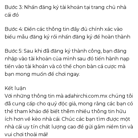
Bước 3: Nhấn đăng ký tài khoản tại trang chủ nhà
cái đó
Bước 4: Điền các thông tin đầy đủ chính xác vào
biểu mẫu đăng ký rồi nhấn đăng ký để hoàn thành
Bước 5: Sau khi đã đăng ký thành công, bạn đăng
nhập vào tài khoản của mình sau đó tiến hành nạp
tiền vào tài khoản và có thể chọn bàn cá cược mà
bạn mong muốn để chơi ngay.
Kết luận
Với những thông tin mà adahirchi.com.mx chúng tôi
đã cung cấp cho quý độc giả, mong rằng các bạn có
thể tham khảo để biết thêm nhiều thông tin hữu
ích hơn về kèo nhà cái. Chúc các bạn tìm được một
nhà cái uy tín chất lượng cao để gửi gắm niềm tin và
vui chơi thoải mái!