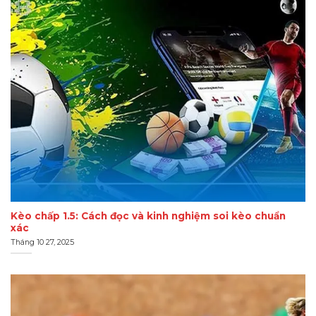
Kèo chấp 1.5: Cách đọc và kinh nghiệm soi kèo chuẩn
xác
Tháng 10 27, 2025