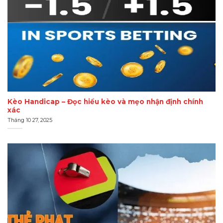
Kèo Handicap – Đọc hiểu kèo và mẹo nhận định chính
xác
Tháng 10 27, 2025