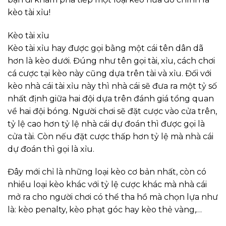
kèo tài xỉu!
Kèo tài xỉu
Kèo tài xỉu hay được gọi bằng một cái tên dân dã
hơn là kèo dưới. Đúng như tên gọi tài, xỉu, cách chơi
cá cược tại kèo này cũng dựa trên tài và xỉu. Đối với
kèo nhà cái tài xỉu này thì nhà cái sẽ đưa ra một tỷ số
nhất định giữa hai đội dựa trên đánh giá tổng quan
về hai đội bóng. Người chơi sẽ đặt cược vào cửa trên,
tỷ lệ cao hơn tỷ lệ nhà cái dự đoán thì được gọi là
cửa tài. Còn nếu đặt cược thấp hơn tỷ lệ mà nhà cái
dự đoán thì gọi là xỉu.
Đây mới chỉ là những loại kèo cơ bản nhất, còn có
nhiều loại kèo khác với tỷ lệ cược khác mà nhà cái
mở ra cho người chơi có thể tha hồ mà chọn lựa như
là: kèo penalty, kèo phạt góc hay kèo thẻ vàng,…