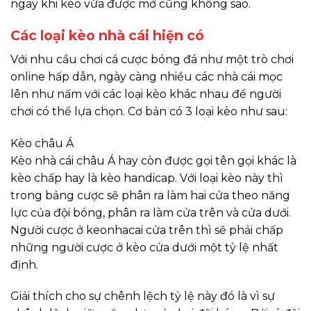
ngay khi kèo vừa được mở cũng không sao.
Borac Banja Luka
-
18:30
-
[1]
Sporting Braga
-
Dinamo Mi
18:30
-
[4]
Các loại kèo nhà cái hiện có
Lugano
-
NSI Runavi
18:30
-
[2]
Với nhu cầu chơi cá cược bóng đá như một trò chơi
online hấp dẫn, ngày càng nhiều các nhà cái mọc
Valur Reykjavik
-
Nordsjaell
18:30
-
[6]
lên như nấm với các loại kèo khác nhau để người
Bohemians
-
Midtjylland
18:45
-
chơi có thể lựa chọn. Cơ bản có 3 loại kèo như sau:
[3]
Rijeka
-
Ilves Tamp
18:45
-
[5]
Kèo châu Á
Kèo nhà cái châu Á hay còn được gọi tên gọi khác là
Hibernian F.C.
-
19:00
-
[10]
kèo chấp hay là kèo handicap. Với loại kèo này thì
Partizan Belgrade
-
19:00
-
[5]
trong bảng cược sẽ phân ra làm hai cửa theo năng
lực của đội bóng, phân ra làm cửa trên và cửa dưới.
Tre Fiori
-
FC Drita
19:00
-
[1]
[1]
Người cược ở keonhacai cửa trên thì sẽ phải chấp
EUROPA LEAGUE
những người cược ở kèo cửa dưới một tỷ lệ nhất
định.
FC Hradec Králové
-
Besiktas J
17:00
-
[6]
Lech Poznan
-
KI Klaksvik
17:00
-
[3]
Giải thích cho sự chênh lệch tỷ lệ này đó là vì sự