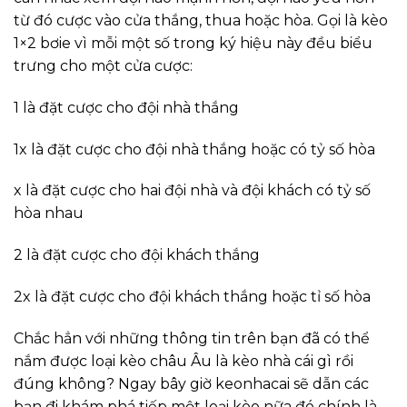
07/08
Club Deportivo Dorados de Sinaloa
-
-
[8]
01:00
từ đó cược vào cửa thắng, thua hoặc hòa. Gọi là kèo
1×2 bơie vì mỗi một số trong ký hiệu này đều biểu
07/08
Leones Negros de la U. de G.
-
-
[1]
01:00
trưng cho một cửa cược:
Loading more...
1 là đặt cược cho đội nhà thắng
1x là đặt cược cho đội nhà thắng hoặc có tỷ số hòa
x là đặt cược cho hai đội nhà và đội khách có tỷ số
hòa nhau
2 là đặt cược cho đội khách thắng
2x là đặt cược cho đội khách thắng hoặc tỉ số hòa
Chắc hẳn với những thông tin trên bạn đã có thể
nắm được loại kèo châu Âu là kèo nhà cái gì rồi
đúng không? Ngay bây giờ keonhacai sẽ dẫn các
bạn đi khám phá tiếp một loại kèo nữa đó chính là