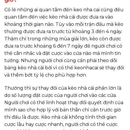
Có lẽ những ai quan tâm đến keo nha cai cũng đều
Dynamo Kyiv
-
Qarabag
17:00
-
[9]
[2]
quan tâm đến việc kèo nhà cái được đưa ra vào
Inter Club d'Escaldes
-
17:00
-
[2]
khoảng thời gian nào. Tùy vào mỗi trận đấu mà kèo
thường được đưa ra trước từ khoảng 3 đến 4 ngày.
IFK Goteborg
-
KAA Gent
17:00
-
[13]
[4
Thậm chí trong những mùa giải lớn, kèo còn được
Rakow Czestochowa
-
Hammarby
17:00
-
[17]
đưa ra trước khoảng 6 đến 7 ngày để người chơi có
thể cân nhắc và đặt cược vào cửa nào mà mình tin
Riga FC
-
Győri ETO 
17:00
-
[2]
tưởng. Nhưng người chơi cũng cần phải theo dõi
Sheriff Tiraspol
-
St. Gallen
17:00
-
[1]
[3
bảng kèo nhà cái bởi vì có thể keonhacai sẽ thay đổi
và thêm bớt tỷ lệ cho phù hợp hơn.
FK Zalgiris Vilnius
-
Hajduk Spli
17:00
-
[3]
Beitar Jerusalem
-
Austria Vie
17:30
Thường thì sự thay đổi của kèo nhà cái phần lớn là
-
[2]
do số lượng đặt cược của người chơi vào các cửa.
AFC Ajax
-
Shelbourn
18:00
-
[5]
Người chơi có thể linh hoạt thay đổi quyết định của
mình sao cho hợp lý với bản thân chỉ cần trước giờ
Hapoel Tel Aviv
-
GKS Katow
18:00
-
[3]
thi đấu là được. Kèo nhà cái không tính thời gian
FC Twente Enschede
-
18:00
-
[4]
cược lâu hay cược nhanh, người chơi có thể cược