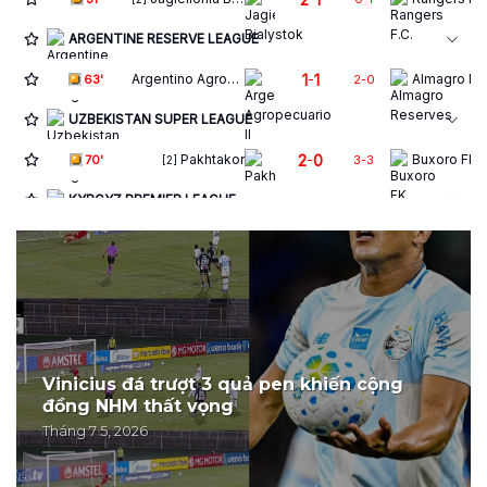
ARGENTINE RESERVE LEAGUE
1
1
Argentino Agropecuario II
-
63'
2
-
0
UZBEKISTAN SUPER LEAGUE
2
0
Pakhtakor
-
Buxoro FK
70'
3
-
3
[2]
[
KYRGYZ PREMIER LEAGUE
1
1
Muras United FC
-
FC Asia Tal
90+6'
7
-
10
GEORGIA EROVNULI LIGA 3
0
0
Iveria Khashuri
-
Iberia 1999
31'
1
-
1
NORWEGIAN JUNIOR U19
Vinicius đá trượt 3 quả pen khiến cộng
2
0
Follo U19
-
Asker U19
31'
1
-
0
đồng NHM thất vọng
Tháng 7 5, 2026
FINNISH KOLMONEN
1
0
Toolon Taisto
-
Valtti
74'
7
-
0