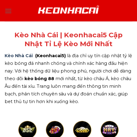
Bỏ
qua
nội
dung
Kèo Nhà Cái | Keonhacai5 Cập
Nhật Tỉ Lệ Kèo Mới Nhất
Kèo Nhà Cái
(Keonhacai5)
là địa chỉ uy tín cập nhật tỷ lệ
kèo bóng đá nhanh chóng và chính xác hàng đầu hiện
nay. Với hệ thống dữ liệu phong phú, người chơi dễ dàng
theo dõi
kèo bóng 88
mới nhất, từ kèo châu Á, kèo châu
Âu đến tài xỉu. Trang luôn mang đến thông tin minh
bạch, phân tích chuyên sâu và dự đoán chuẩn xác, giúp
bet thủ tự tin hơn khi xuống kèo.