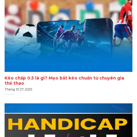
Kèo chấp 0.5 là gì? Mẹo bắt kèo chuẩn từ chuyên gia
thể thao
Tháng 10 27, 2025