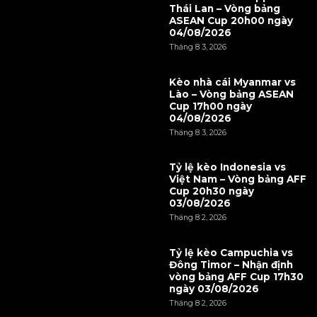
Thái Lan – Vòng bảng
ASEAN Cup 20h00 ngày
04/08/2026
Tháng 8 3, 2026
Kèo nhà cái Myanmar vs
Lào – Vòng bảng ASEAN
Cup 17h00 ngày
04/08/2026
Tháng 8 3, 2026
Tỷ lệ kèo Indonesia vs
Việt Nam – Vòng bảng AFF
Cup 20h30 ngày
03/08/2026
Tháng 8 2, 2026
Tỷ lệ kèo Campuchia vs
Đông Timor – Nhận định
vòng bảng AFF Cup 17h30
ngày 03/08/2026
Tháng 8 2, 2026