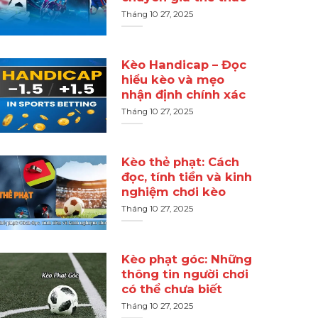
Tháng 10 27, 2025
0.8
0.85
0.95
3.5
Kèo Handicap – Đọc
hiểu kèo và mẹo
0.92
0.82
0.97
3.25
nhận định chính xác
Tháng 10 27, 2025
0.77
0.82
0.97
2.75
Kèo thẻ phạt: Cách
đọc, tính tiền và kinh
-
-
-
-
nghiệm chơi kèo
Tháng 10 27, 2025
0.7
0.75
1.05
2.75
Kèo phạt góc: Những
0.82
1.10
0.70
2.50
thông tin người chơi
có thể chưa biết
Tháng 10 27, 2025