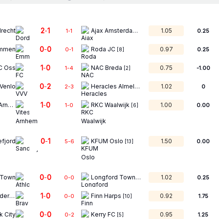
2
1
recht
-
Ajax Amsterdam U21
1.05
1
-
1
0.25
[20]
0
0
mmen
-
Roda JC
0.97
0
-
1
0.25
[8]
1
0
C Oss
-
NAC Breda
0.75
1
-
4
-1.00
[2]
0
2
Venlo
-
Heracles Almelo
1.02
2
-
3
0
[3]
1
0
nhem
-
RKC Waalwijk
1.00
1
-
0
0.00
[6]
0
1
fjord
-
KFUM Oslo
1.50
5
-
6
0.00
[13]
0
0
 Town
-
Longford Town
1.02
0
-
0
0.25
[4]
1
0
rers
-
Finn Harps
0.92
0
-
0
1.75
[10]
0
0
k City
-
Kerry FC
0.95
0
-
2
1.25
[5]