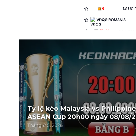
UC D
6'
[3]
VĐQG ROMANIA
FC UT
45+6'
[15]
VĐQG BOSNIA & HER
FK Zelje
HT
[6]
ĐỨC REGIONALLIGA 
Greifswald
90+3'
[3]
Stuttgarter Ki
90+3'
[14]
Kickers E
90+3'
[7]
Tỷ lệ kèo Malaysia vs Philippine
60'
ASEAN Cup 20h00 ngày 08/08/
Gut
64'
Tháng 8 5, 2026
GIAO HỮU