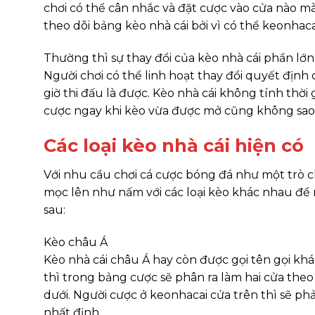
PKO BANK POLSKI E
chơi có thể cân nhắc và đặt cược vào cửa nào m
theo dõi bảng kèo nhà cái bởi vì có thể keonhaca
Wisla K
21'
[8]
SCOTLAND CHAMPIO
Thường thì sự thay đổi của kèo nhà cái phần lớn 
Người chơi có thể linh hoạt thay đổi quyết định 
Partick Thist
21'
[3]
giờ thi đấu là được. Kèo nhà cái không tính thời
VĐQG BẮC IRELAND
cược ngay khi kèo vừa được mở cũng không sao
Clifto
6'
[5]
Các loại kèo nhà cái hiện có
NORTHERN IRELAND 
Với nhu cầu chơi cá cược bóng đá như một trò c
Strabane Ath
6'
[14]
mọc lên như nấm với các loại kèo khác nhau để n
sau:
ENGLISH FOOTBALL 
6'
Kèo châu Á
Kèo nhà cái châu Á hay còn được gọi tên gọi khác
Wycombe Wander
6'
[11]
thì trong bảng cược sẽ phân ra làm hai cửa theo
GERMAN BUNDESLIGA
dưới. Người cược ở keonhacai cửa trên thì sẽ ph
nhất định.