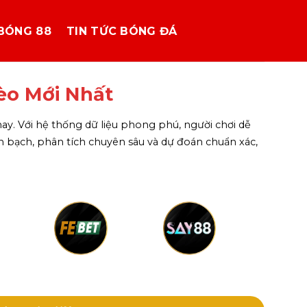
BÓNG 88
TIN TỨC BÓNG ĐÁ
Kèo Mới Nhất
nay. Với hệ thống dữ liệu phong phú, người chơi dễ
h bạch, phân tích chuyên sâu và dự đoán chuẩn xác,