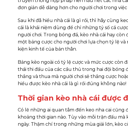
truyền thống hợp pháp nên hầu hết các nhà cái đ
đơn giản dễ dàng hơn cho người chơi trong việc 
Racing San
59'
Sau khi đã hiểu nhà cái là gì rồi, thì hãy cùng k
Chi
H2
[13]
cái là khái niệm dùng để chỉ những tỷ số cá cượ
UD To
HT
người chơi. Trong bóng đá, kèo nhà cái hay còn đ
một bảng cược cho người chơi lựa chọn tỷ lệ và
45+6'
kiện kinh tế của bản thân.
45+6'
Bảng kèo ngoài có tỷ lệ cược và mức cược còn đ
Marisca M
45+6'
thái thi đấu của các cầu thủ trong hai đội bóng 
Alg
HT
thắng và thua mà người chơi sẽ thắng cược hoặc
[8]
hiểu được kèo nhà cái là gì rồi đúng không nào!
UD L
21'
Thời gian kèo nhà cái được đ
Birkirk
21'
[6]
CD Santa 
21'
Có lẽ những ai quan tâm đến keo nha cai cũng 
khoảng thời gian nào. Tùy vào mỗi trận đấu mà
6'
ngày. Thậm chí trong những mùa giải lớn, kèo 