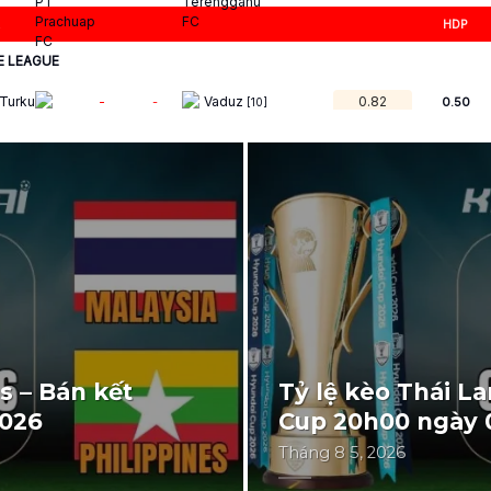
A
HDP
E LEAGUE
 Turku
-
Vaduz
0.82
-
0.50
[10]
lsinki
-
Motherwell F.C.
0.97
-
0.25
[3]
lonec
-
Rigas Futbola Skola
0.90
-
0.75
[1]
 Noah
-
FC Sion
0.82
-
0.00
[5]
kond
-
SK Rapid Wien
0.87
-
-1.75
[4]
 Cluj
-
Tromso IL
0.82
-
-0.25
[3]
VSC
-
FC Copenhagen
1.02
-
-0.75
[1]
s – Bán kết
Tỷ lệ kèo Thái L
 Kyiv
-
Qarabag
0.85
-
0.25
[2]
2026
Cup 20h00 ngày 
aldes
-
FC Flora Tallinn
0.75
-
0.25
[2]
Tháng 8 5, 2026
eborg
-
KAA Gent
0.75
-
-0.25
[4]