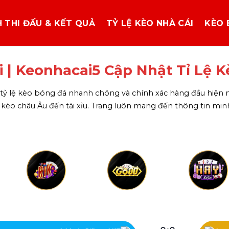
H THI ĐẤU & KẾT QUẢ
TỶ LỆ KÈO NHÀ CÁI
KÈO 
 | Keonhacai5 Cập Nhật Tỉ Lệ 
ật tỷ lệ kèo bóng đá nhanh chóng và chính xác hàng đầu hiện 
 kèo châu Âu đến tài xỉu. Trang luôn mang đến thông tin min