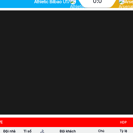
0
:
0
Athletic Bilbao U17
Ars
VE
HDP
Đội nhà
Tỉ số
Đội khách
Chủ
Tỷ lệ