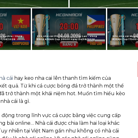
howa
-
Hammarby
1.02
-
0.25
[2]
ga FC
-
Győri ETO FC
0.97
-
0.50
[1]
spol
-
St. Gallen
0.90
-
-0.50
[3]
ampuchia – Vòng
Kèo nhà cái Philippines vs Thái Lan – Vòng
Kèo nhà cái Myan
07/08/2026
bảng ASEAN Cup 20h00 ngày 04/08/2026
ASEAN Cup 17h00 
lnius
-
Hajduk Split
0.92
-
-0.50
[7]
alem
-
Austria Vienna
0.95
-
0.25
[11]
 Ajax
-
Shelbourne
1.00
-
3.00
[5]
hà cái
hay keo nha cai lên thanh tìm kiếm của
Aviv
-
GKS Katowice
0.87
-
0.25
[5]
kết quả. Từ khi cá cược bóng đá trở thành một thể
chede
-
Dunajska Streda
0.92
-
2.00
[2]
 đã trở thành một khái niệm hot. Muốn tìm hiểu kèo
hà cái là gì.
Luka
-
Maxline Vitebsk
0.77
-
0.50
[2]
raga
-
Dinamo Minsk
0.97
-
2.50
[1]
t động trong lĩnh vực cá cược bằng việc cung cấp
ng bài online… Nhà cái được chia làm hai loại khác
ugano
-
NSI Runavik
0.95
-
2.50
[2]
 Tuy nhiên tại Việt Nam gần như không có nhà cái
avik
-
Nordsjaelland
0.95
-
-2.00
[4]