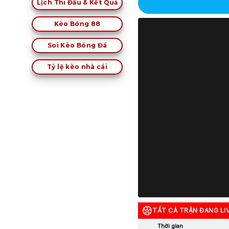
Lịch Thi Đấu & Kết Quả
Kèo Bóng 88
Soi Kèo Bóng Đá
Tỷ lệ kèo nhà cái
TẤT CẢ TRẬN ĐANG LI
Thời gian