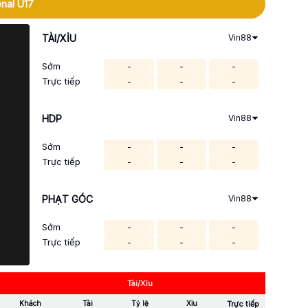
enal U17
TÀI/XỈU
Vin88
Sớm
-
-
-
Trực tiếp
-
-
-
HDP
Vin88
Sớm
-
-
-
Trực tiếp
-
-
-
PHẠT GÓC
Vin88
Sớm
-
-
-
Trực tiếp
-
-
-
Tài/Xỉu
Trực tiếp
Khách
Tài
Tỷ lệ
Xỉu