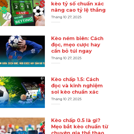
kèo tỷ số chuẩn xác
nâng cao tỷ lệ thắng
0.97
0.97
0.82
3.00
Tháng 10 27, 2025
0.80
0.90
0.90
2.75
1.02
0.80
1.00
2.50
Kèo ném biên: Cách
0.85
0.80
1.00
đọc, mẹo cược hay
2.75
cần bỏ túi ngay
0.97
0.90
0.90
2.75
Tháng 10 27, 2025
0.85
1.02
0.77
2.50
Kèo chấp 1.5: Cách
đọc và kinh nghiệm
0.82
0.85
0.95
2.25
soi kèo chuẩn xác
Tháng 10 27, 2025
1.02
0.97
0.82
2.50
0.90
0.85
0.95
2.50
Kèo chấp 0.5 là gì?
0.80
0.82
0.97
3.25
Mẹo bắt kèo chuẩn từ
chuyên gia thể thao