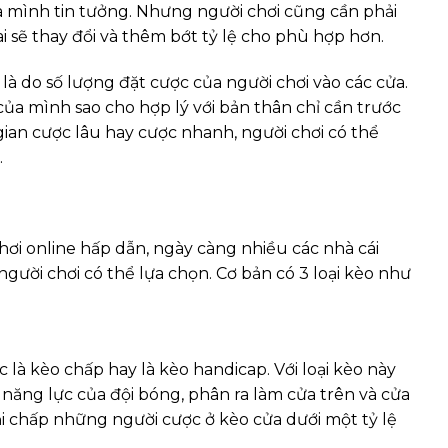
ps FC
-
Omonia Nicosia FC
0.90
-
-1.00
[1]
à mình tin tưởng. Nhưng người chơi cũng cần phải
i sẽ thay đổi và thêm bớt tỷ lệ cho phù hợp hơn.
zburg
-
Pafos FC
0.90
-
1.00
[4]
oniki
-
Anderlecht
0.82
-
0.75
[6]
là do số lượng đặt cược của người chơi vào các cửa.
của mình sao cho hợp lý với bản thân chỉ cần trước
Thun
-
Vikingur Reykjavik
0.95
-
1.00
[1]
 gian cược lâu hay cược nhanh, người chơi có thể
nfica
-
Heart of Midlothian F.C.
0.97
-
2.50
[9]
.
Unión
-
Club Atlético Lanús
1.00
-
0.25
[11]
hơi online hấp dẫn, ngày càng nhiều các nhà cái
gười chơi có thể lựa chọn. Cơ bản có 3 loại kèo như
Vinto
-
Real Potosi
0.90
-
0.50
[6]
oming
-
Always Ready
0.82
-
0.00
[1]
 là kèo chấp hay là kèo handicap. Với loại kèo này
ANSION MX
 năng lực của đội bóng, phân ra làm cửa trên và cửa
la FC
-
Alebrijes de Oaxaca
0.90
-
1.00
[16]
ải chấp những người cược ở kèo cửa dưới một tỷ lệ