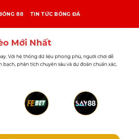
BÓNG 88
TIN TỨC BÓNG ĐÁ
Kèo Mới Nhất
nay. Với hệ thống dữ liệu phong phú, người chơi dễ
h bạch, phân tích chuyên sâu và dự đoán chuẩn xác,