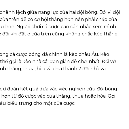
e Sinaloa
-
Mineros de Zacatecas
0.77
-
-0.50
[5]
U. de G.
-
Correcaminos de la U.A.T.
0.77
 chênh lệch giữa năng lực của hai đội bóng. Bởi vì đội
-
0.25
[4]
 cửa trên dễ có cơ hội thắng hơn nên phải chấp cửa
Loading more...
hau hơn. Người chơi cá cược cần cân nhắc xem mình
ệ đôi khi đặt ở cửa trên cũng không chắc kèo thắng.
ong cá cược bóng đá chính là kèo châu Âu. Kèo
hể gọi là kèo nhà cái đơn giản dễ chơi nhất. Đối với
nh thắng, thua, hòa và chia thành 2 đội nhà và
 dự đoán kết quả dựa vào việc nghiên cứu đội bóng
hơn từ đó cược vào cửa thắng, thua hoặc hòa. Gọi
 đều biểu trưng cho một cửa cược: