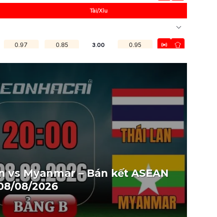
Tài/Xỉu
0.97
0.85
0.95
3.00
0.82
1.00
0.80
2.75
0.90
0.90
0.90
2.25
0.97
0.95
0.85
2.50
0.92
0.80
1.00
2.75
0.97
0.82
0.97
2.25
0.77
0.97
0.82
2.75
an vs Myanmar – Bán kết ASEAN
0.95
1.00
0.80
2.50
08/08/2026
1.05
0.72
1.07
2.25
1.05
0.85
0.95
2.50