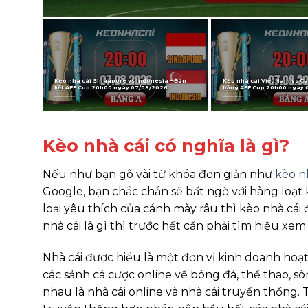
Rakow Czestoc
17:00
[17]
Ri
17:00
[2]
Sheriff Tira
17:00
[1]
Kèo nhà cái Singapore vs Indonesia – Bán
Kèo nhà cái Việt Nam vs C
kết AFF Cup 20h00 ngày 07/08/2026
bảng AFF Cup 20h00 ngày 
FK Zalgiris Vi
17:00
[3]
Beitar Jerus
17:30
[2]
Kèo nhà cái có nghĩa là gì?
AFC
18:00
[5]
Nếu như bạn gõ vài từ khóa đơn giản như
kèo n
Hapoel Tel 
18:00
[3]
Google, bạn chắc chắn sẽ bất ngờ với hàng loạt 
FC Twente Ens
18:00
[4]
loại yêu thích của cánh mày râu thì kèo nhà cái
nhà cái là gì thì trước hết cần phải tìm hiểu xem n
Borac Banja 
18:30
[1]
Sporting B
18:30
[4]
Nhà cái được hiểu là một đơn vị kinh doanh hoạ
các sảnh cá cược online về bóng đá, thể thao, sò
L
18:30
[2]
nhau là nhà cái online và nhà cái truyền thống.
Valur Reykj
18:30
[6]