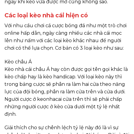
ngay khi kèo vừa được mở cũng không sao.
Các loại kèo nhà cái hiện có
Với nhu cầu chơi cá cược bóng đá như một trò chơi
online hấp dẫn, ngày càng nhiều các nhà cái mọc
lên như nấm với các loại kèo khác nhau để người
chơi có thể lựa chọn. Cơ bản có 3 loại kèo như sau:
Kèo châu Á
Kèo nhà cái châu Á hay còn được gọi tên gọi khác là
kèo chấp hay là kèo handicap. Với loại kèo này thì
trong bảng cược sẽ phân ra làm hai cửa theo năng
lực của đội bóng, phân ra làm cửa trên và cửa dưới.
Người cược ở keonhacai cửa trên thì sẽ phải chấp
những người cược ở kèo cửa dưới một tỷ lệ nhất
định.
Giải thích cho sự chênh lệch tỷ lệ này đó là vì sự