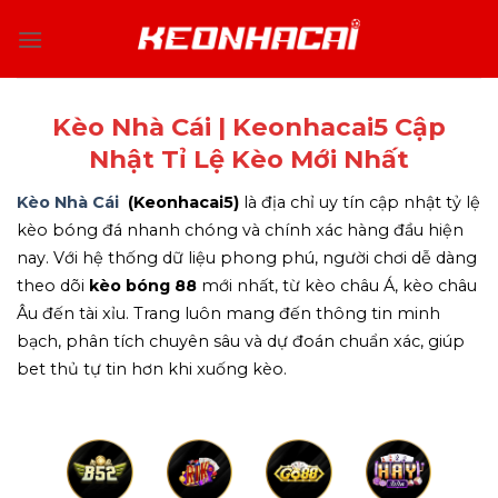
Bỏ
qua
nội
dung
Kèo Nhà Cái | Keonhacai5 Cập
Nhật Tỉ Lệ Kèo Mới Nhất
Kèo Nhà Cái
(Keonhacai5)
là địa chỉ uy tín cập nhật tỷ lệ
kèo bóng đá nhanh chóng và chính xác hàng đầu hiện
nay. Với hệ thống dữ liệu phong phú, người chơi dễ dàng
theo dõi
kèo bóng 88
mới nhất, từ kèo châu Á, kèo châu
Âu đến tài xỉu. Trang luôn mang đến thông tin minh
bạch, phân tích chuyên sâu và dự đoán chuẩn xác, giúp
bet thủ tự tin hơn khi xuống kèo.