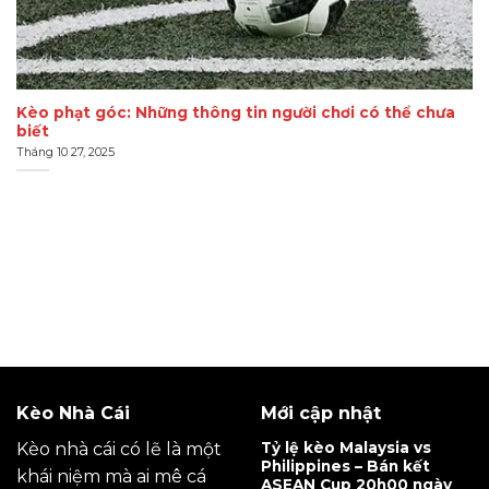
Kèo phạt góc: Những thông tin người chơi có thể chưa
biết
Tháng 10 27, 2025
Kèo Nhà Cái
Mới cập nhật
Tỷ lệ kèo Malaysia vs
Kèo nhà cái có lẽ là một
Philippines – Bán kết
khái niệm mà ai mê cá
ASEAN Cup 20h00 ngày