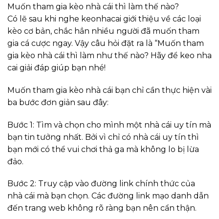
Muốn tham gia kèo nhà cái thì làm thế nào?
Có lẽ sau khi nghe keonhacai giới thiệu về các loại
kèo cơ bản, chắc hẳn nhiều người đã muốn tham
gia cá cược ngay. Vậy câu hỏi đặt ra là “Muốn tham
gia kèo nhà cái thì làm như thế nào? Hãy để keo nha
cai giải đáp giúp bạn nhé!
Muốn tham gia kèo nhà cái bạn chỉ cần thực hiện vài
ba bước đơn giản sau đây:
Bước 1: Tìm và chọn cho mình một nhà cái uy tín mà
bạn tin tưởng nhất. Bởi vì chỉ có nhà cái uy tín thì
bạn mới có thể vui chơi thả ga mà không lo bị lừa
đảo.
Bước 2: Truy cập vào đường link chính thức của
nhà cái mà bạn chọn. Các đường link mạo danh dẫn
đến trang web không rõ ràng bạn nên cẩn thận.