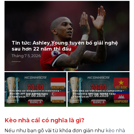
VVV Venlo
-
18:00
-
[13]
Vitesse Arnhem
-
RKC Waalwi
18:00
-
[15]
Loading more...
Tin tức: Ashley Young tuyên bố giải nghệ
sau hơn 22 năm thi đấu
Tháng 7 5, 2026
Kèo nhà cái Singapore vs Indonesia –
Kèo nhà cái Việt Nam vs Campuchia –
Bán kết AFF Cup 20h00 ngày
Vòng bảng AFF Cup 20h00 ngày
07/08/2026
07/08/2026
Kèo nhà cái có nghĩa là gì?
Nếu như bạn gõ vài từ khóa đơn giản như
kèo nhà