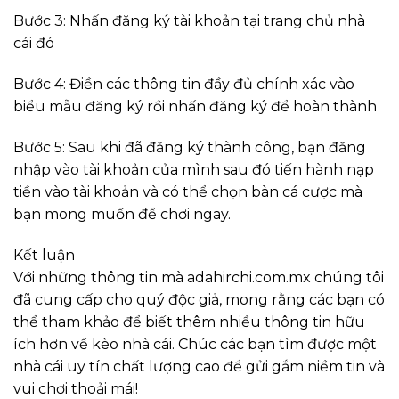
Bước 3: Nhấn đăng ký tài khoản tại trang chủ nhà
cái đó
Bước 4: Điền các thông tin đầy đủ chính xác vào
biểu mẫu đăng ký rồi nhấn đăng ký để hoàn thành
Bước 5: Sau khi đã đăng ký thành công, bạn đăng
nhập vào tài khoản của mình sau đó tiến hành nạp
tiền vào tài khoản và có thể chọn bàn cá cược mà
bạn mong muốn để chơi ngay.
Kết luận
Với những thông tin mà adahirchi.com.mx chúng tôi
đã cung cấp cho quý độc giả, mong rằng các bạn có
thể tham khảo để biết thêm nhiều thông tin hữu
ích hơn về kèo nhà cái. Chúc các bạn tìm được một
nhà cái uy tín chất lượng cao để gửi gắm niềm tin và
vui chơi thoải mái!