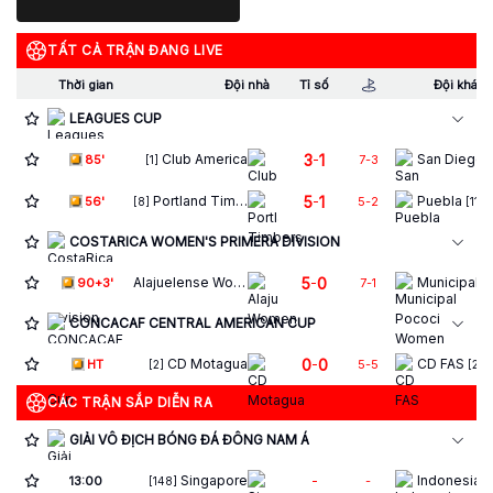
TẤT CẢ TRẬN ĐANG LIVE
Thời gian
Đội nhà
Tỉ số
Đội khách
LEAGUES CUP
3
1
Club America
-
San Diego
85'
7
-
3
[1]
5
1
Portland Timbers
-
Puebla
56'
5
-
2
[8]
[11]
COSTARICA WOMEN'S PRIMERA DIVISION
5
0
Alajuelense Women
-
90+3'
7
-
1
CONCACAF CENTRAL AMERICAN CUP
0
0
CD Motagua
-
CD FAS
HT
5
-
5
[2]
[2]
CÁC TRẬN SẮP DIỄN RA
GIẢI VÔ ĐỊCH BÓNG ĐÁ ĐÔNG NAM Á
Singapore
-
Indonesia
13:00
-
[148]
[