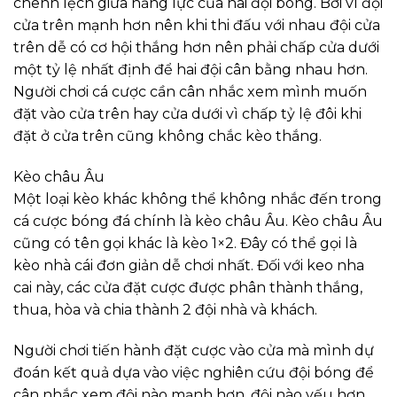
chênh lệch giữa năng lực của hai đội bóng. Bởi vì đội
cửa trên mạnh hơn nên khi thi đấu với nhau đội cửa
trên dễ có cơ hội thắng hơn nên phải chấp cửa dưới
một tỷ lệ nhất định để hai đội cân bằng nhau hơn.
Người chơi cá cược cần cân nhắc xem mình muốn
đặt vào cửa trên hay cửa dưới vì chấp tỷ lệ đôi khi
đặt ở cửa trên cũng không chắc kèo thắng.
Kèo châu Âu
Một loại kèo khác không thể không nhắc đến trong
cá cược bóng đá chính là kèo châu Âu. Kèo châu Âu
cũng có tên gọi khác là kèo 1×2. Đây có thể gọi là
kèo nhà cái đơn giản dễ chơi nhất. Đối với keo nha
cai này, các cửa đặt cược được phân thành thắng,
thua, hòa và chia thành 2 đội nhà và khách.
Người chơi tiến hành đặt cược vào cửa mà mình dự
đoán kết quả dựa vào việc nghiên cứu đội bóng để
cân nhắc xem đội nào mạnh hơn, đội nào yếu hơn