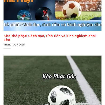
Kèo thẻ phạt: Cách đọc, tính tiền và kinh nghiệm chơi
kèo
Tháng 10 27, 2025