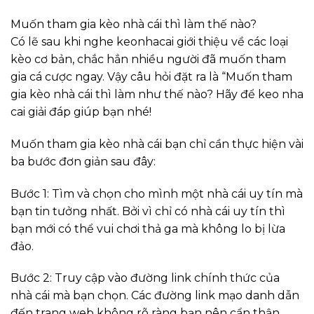
Muốn tham gia kèo nhà cái thì làm thế nào?
Có lẽ sau khi nghe keonhacai giới thiệu về các loại
kèo cơ bản, chắc hẳn nhiều người đã muốn tham
gia cá cược ngay. Vậy câu hỏi đặt ra là “Muốn tham
gia kèo nhà cái thì làm như thế nào? Hãy để keo nha
cai giải đáp giúp bạn nhé!
Muốn tham gia kèo nhà cái bạn chỉ cần thực hiện vài
ba bước đơn giản sau đây:
Bước 1: Tìm và chọn cho mình một nhà cái uy tín mà
bạn tin tưởng nhất. Bởi vì chỉ có nhà cái uy tín thì
bạn mới có thể vui chơi thả ga mà không lo bị lừa
đảo.
Bước 2: Truy cập vào đường link chính thức của
nhà cái mà bạn chọn. Các đường link mạo danh dẫn
đến trang web không rõ ràng bạn nên cẩn thận.