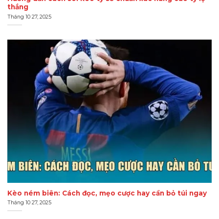
thắng
Tháng 10 27, 2025
Kèo ném biên: Cách đọc, mẹo cược hay cần bỏ túi ngay
Tháng 10 27, 2025