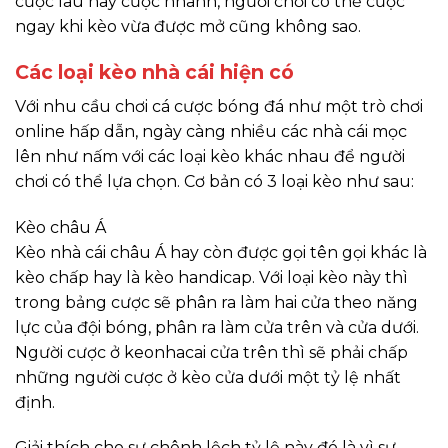
cược lâu hay cược nhanh, người chơi có thể cược
ngay khi kèo vừa được mở cũng không sao.
Các loại kèo nhà cái hiện có
Với nhu cầu chơi cá cược bóng đá như một trò chơi
online hấp dẫn, ngày càng nhiều các nhà cái mọc
lên như nấm với các loại kèo khác nhau để người
chơi có thể lựa chọn. Cơ bản có 3 loại kèo như sau:
Kèo châu Á
Kèo nhà cái châu Á hay còn được gọi tên gọi khác là
kèo chấp hay là kèo handicap. Với loại kèo này thì
trong bảng cược sẽ phân ra làm hai cửa theo năng
lực của đội bóng, phân ra làm cửa trên và cửa dưới.
Người cược ở keonhacai cửa trên thì sẽ phải chấp
những người cược ở kèo cửa dưới một tỷ lệ nhất
định.
Giải thích cho sự chênh lệch tỷ lệ này đó là vì sự