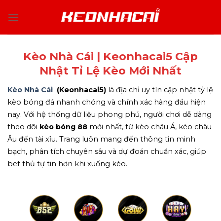
Bỏ
qua
nội
dung
Kèo Nhà Cái | Keonhacai5 Cập
Nhật Tỉ Lệ Kèo Mới Nhất
Kèo Nhà Cái
(Keonhacai5)
là địa chỉ uy tín cập nhật tỷ lệ
kèo bóng đá nhanh chóng và chính xác hàng đầu hiện
nay. Với hệ thống dữ liệu phong phú, người chơi dễ dàng
theo dõi
kèo bóng 88
mới nhất, từ kèo châu Á, kèo châu
Âu đến tài xỉu. Trang luôn mang đến thông tin minh
bạch, phân tích chuyên sâu và dự đoán chuẩn xác, giúp
bet thủ tự tin hơn khi xuống kèo.