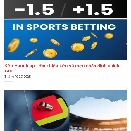
Kèo Handicap – Đọc hiểu kèo và mẹo nhận định chính
xác
Tháng 10 27, 2025