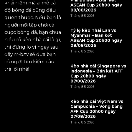
khái niệm mà ai mê cá
ASEAN Cup 20h00 ngày
độ bóng đá cũng đều
08/08/2026
Tháng 8 5, 2026
quen thuộc. Nếu bạn là
người mới tập chơi cá
Tỷ lệ kèo Thái Lan vs
cược bóng đá, bạn chưa
Myanmar – Bán kết
hiểu rõ kèo nhà cái là gì,
ASEAN Cup 20h00 ngày
08/08/2026
thì đừng lo vì ngay sau
Tháng 8 5, 2026
đây rr-b.tv sẽ đưa bạn
cùng đi tìm kiếm câu
Kèo nhà cái Singapore vs
trả lời nhé!
Indonesia – Bán kết AFF
Cup 20h00 ngày
07/08/2026
Tháng 8 5, 2026
Kèo nhà cái Việt Nam vs
Campuchia – Vòng bảng
AFF Cup 20h00 ngày
07/08/2026
Tháng 8 5, 2026