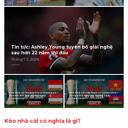
2
0
Logan Lightning U23
-
HT
1
-
0
0
3
North Star U23
-
50'
1
-
1
LEAGUES CUP
0
0
Toluca
-
71'
5
-
2
[3]
Tin tức: Ashley Young tuyên bố giải nghệ
AUSTRALIA NEW SOUTH WALES WOMEN'S LEAGUE
sau hơn 22 năm thi đấu
0
0
Bulls Academy Women
-
11'
0
-
0
[1]
Tháng 7 5, 2026
USL LEAGUE ONE
2
0
AV Alta
-
Fort Wayne
87'
3
-
12
[7]
CÁC TRẬN SẮP DIỄN RA
Kèo nhà cái Singapore vs Indonesia –
Kèo nhà cái Việt Nam vs Campuchia –
Bán kết AFF Cup 20h00 ngày
Vòng bảng AFF Cup 20h00 ngày
FA CUP
07/08/2026
07/08/2026
Erith Belvedere
-
Billingshurs
12:00
-
Worsbrough Bridge Athletic
-
Trafford
13:00
Kèo nhà cái có nghĩa là gì?
-