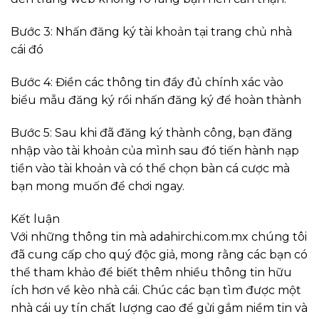
Bước 3: Nhấn đăng ký tài khoản tại trang chủ nhà
cái đó
Bước 4: Điền các thông tin đầy đủ chính xác vào
biểu mẫu đăng ký rồi nhấn đăng ký để hoàn thành
Bước 5: Sau khi đã đăng ký thành công, bạn đăng
nhập vào tài khoản của mình sau đó tiến hành nạp
tiền vào tài khoản và có thể chọn bàn cá cược mà
bạn mong muốn để chơi ngay.
Kết luận
Với những thông tin mà adahirchi.com.mx chúng tôi
đã cung cấp cho quý độc giả, mong rằng các bạn có
thể tham khảo để biết thêm nhiều thông tin hữu
ích hơn về kèo nhà cái. Chúc các bạn tìm được một
nhà cái uy tín chất lượng cao để gửi gắm niềm tin và