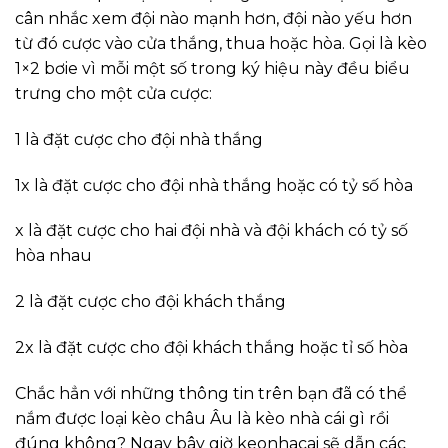
cân nhắc xem đội nào mạnh hơn, đội nào yếu hơn
từ đó cược vào cửa thắng, thua hoặc hòa. Gọi là kèo
1×2 bơie vì mỗi một số trong ký hiệu này đều biểu
trưng cho một cửa cược:
1 là đặt cược cho đội nhà thắng
1x là đặt cược cho đội nhà thắng hoặc có tỷ số hòa
x là đặt cược cho hai đội nhà và đội khách có tỷ số
hòa nhau
2 là đặt cược cho đội khách thắng
2x là đặt cược cho đội khách thắng hoặc tỉ số hòa
Chắc hẳn với những thông tin trên bạn đã có thể
nắm được loại kèo châu Âu là kèo nhà cái gì rồi
đúng không? Ngay bây giờ keonhacai sẽ dẫn các