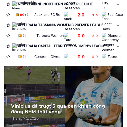
NEW ZEALAND NORTHERN PREMIER LEAGUE
2
0
Auckland FC Reserves
-
East Coast
90+2'
4
-
8
AUSTRALIA TASMANIA WOMEN'S PREMIER LEAGUE
0
0
Taroona Women
-
21'
2
-
0
AUSTRALIA CAPITAL TERRITORY WOMEN'S LEAGUE
0
0
Canberra Olympic Women
-
21'
0
-
0
SOLOMON ISLANDS TELEKOM S-LEAGUE
0
1
SOSA
-
Green Shie
21'
2
-
3
AUSTRALIA QUEENSLAND U23 LEAGUE
0
0
Brisbane Strikers U23
-
H2
3
-
1
Vinicius đá trượt 3 quả pen khiến cộng
1
0
Caboolture FC U23
-
HT
2
-
0
đồng NHM thất vọng
Tháng 7 5, 2026
2
0
Ipswich FC U23
-
HT
1
-
0