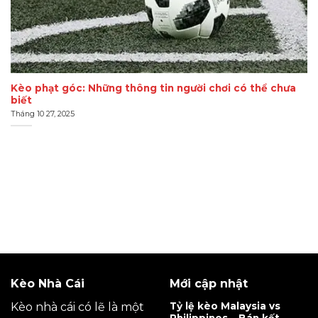
Kèo phạt góc: Những thông tin người chơi có thể chưa
biết
Tháng 10 27, 2025
Kèo Nhà Cái
Mới cập nhật
Tỷ lệ kèo Malaysia vs
Kèo nhà cái có lẽ là một
Philippines – Bán kết