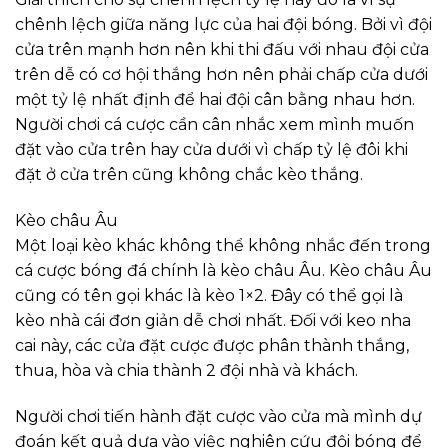
1
0
BSC Young Boys U21
-
Lugano U2
32'
1
-
2
[13]
chênh lệch giữa năng lực của hai đội bóng. Bởi vì đội
cửa trên mạnh hơn nên khi thi đấu với nhau đội cửa
GIAO HỮU
trên dễ có cơ hội thắng hơn nên phải chấp cửa dưới
2
1
Barnet
-
Al Kuwait 
90+3'
0
-
0
[8]
một tỷ lệ nhất định để hai đội cân bằng nhau hơn.
Người chơi cá cược cần cân nhắc xem mình muốn
2
1
Manchester City
-
66'
2
-
4
[2]
đặt vào cửa trên hay cửa dưới vì chấp tỷ lệ đôi khi
0
1
Brighton & Hove Albion Women
-
67'
4
-
3
[7]
đặt ở cửa trên cũng không chắc kèo thắng.
2
1
BG Pathum United
-
Lee Man
71'
5
-
4
[4]
[2]
Kèo châu Âu
Một loại kèo khác không thể không nhắc đến trong
1
0
Johor Darul Ta'zim FC
-
Chelsea
32'
0
-
2
[1]
[10
cá cược bóng đá chính là kèo châu Âu. Kèo châu Âu
SHANDONG QILU FOOTBALL SUPER LEAGUE
cũng có tên gọi khác là kèo 1×2. Đây có thể gọi là
kèo nhà cái đơn giản dễ chơi nhất. Đối với keo nha
1
1
Qingdao Team
-
Zibo Team
HT
0
-
0
[10]
cai này, các cửa đặt cược được phân thành thắng,
0
0
Zaozhuang Team
-
HT
0
-
0
[14]
thua, hòa và chia thành 2 đội nhà và khách.
UKRAINIAN FIRST LEAGUE
Người chơi tiến hành đặt cược vào cửa mà mình dự
1
0
Probiy Horodenka
-
FC Chernig
68'
0
-
0
[15]
đoán kết quả dựa vào việc nghiên cứu đội bóng để