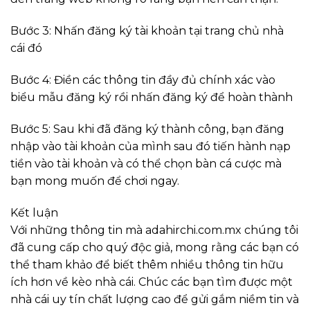
POLAND LIGA 2
Bước 3: Nhấn đăng ký tài khoản tại trang chủ nhà
3
0
Legia Warszawa B
-
Swit Szcze
72'
5
-
5
[15]
cái đó
SWPL C （W）
Bước 4: Điền các thông tin đầy đủ chính xác vào
0
1
Aberdeen Women
-
Spartans 
32'
0
-
0
biểu mẫu đăng ký rồi nhấn đăng ký để hoàn thành
0
0
Gartcairn FC Women
-
32'
1
-
0
Bước 5: Sau khi đã đăng ký thành công, bạn đăng
1
1
Kilmarnock Women
-
32'
1
-
2
nhập vào tài khoản của mình sau đó tiến hành nạp
tiền vào tài khoản và có thể chọn bàn cá cược mà
0
0
Livingston Women
-
Falkirk FCF 
32'
1
-
0
bạn mong muốn để chơi ngay.
5
0
Montrose LFC Women
-
32'
1
-
0
Kết luận
0
0
Renfrew (w)
-
32'
1
-
2
Với những thông tin mà adahirchi.com.mx chúng tôi
đã cung cấp cho quý độc giả, mong rằng các bạn có
0
0
Queen's Park Women
-
32'
1
-
1
thể tham khảo để biết thêm nhiều thông tin hữu
JAPANESE J3 LEAGUE
ích hơn về kèo nhà cái. Chúc các bạn tìm được một
nhà cái uy tín chất lượng cao để gửi gắm niềm tin và
1
2
Tochigi SC
-
70'
1
-
3
[11]