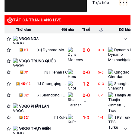
Trực tiếp
-
-
-
TẤT CẢ TRẬN ĐANG LIVE
Thời gian
Đội nhà
Tỉ số
Đội khách
VĐQG NGA
0
0
Dynamo Moscow
-
HT
3
-
0
[13]
VĐQG TRUNG QUỐC
0
0
Henan FC
-
71'
5
-
3
[12]
1
2
Chongqing Tonglianglong
-
Shanghai P
45+12'
0
-
3
[6]
0
0
Shandong Taishan
-
32'
0
-
1
[7]
VĐQG PHẦN LAN
1
0
KuPs
-
TPS Turku
32'
1
-
4
[1]
[
VĐQG THỤY ĐIỂN