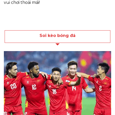
vui chơi thoải mái!
THỤY ĐIỂN ALLSVENSKAN NỮ
kuwin
1
1
Pitea IF Women
-
32'
2
-
0
[8]
SWEDEN DIVISION 2
0
0
IK Franke
-
Enskede IK
71'
2
-
2
[8]
Soi kèo bóng đá
3
1
Herrestads AIF
-
IK Tord
66'
1
-
1
[7]
[12]
0
0
Eker Orebro
-
FC Nacka Ili
74'
0
-
0
[13]
0
5
BK Astrio
-
Torslanda 
78'
0
-
7
[9]
2
1
Jonsereds IF
-
Landvetter 
75'
1
-
4
[8]
2
0
IFK Umea
-
Fransta
74'
0
-
0
[7]
0
0
Motala AIF FK
-
Husqvarna
32'
3
-
0
[9]
1
0
Dalstorps IF
-
IK Kongahal
32'
2
-
1
CHINESE FOOTBALL LEAGUE 1