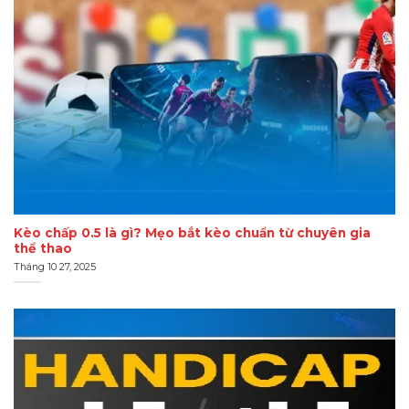
Punjab Utd
-
Seaford T
14:00
-
Horsham YMCA
-
14:00
-
Virginia Water
-
South Park
14:00
-
Godalming Town
-
Tunbridge 
14:00
-
Deal Town
-
Sutton Athle
14:00
-
Broadbridge Heath
-
14:00
-
Kèo chấp 0.5 là gì? Mẹo bắt kèo chuẩn từ chuyên gia
Whitstable Town
-
Roffey
14:00
-
thể thao
Tháng 10 27, 2025
Merstham
-
Raynes Par
14:00
-
Kennington
-
Sheppey Un
14:00
-
Redhill
-
Ashford Un
14:00
-
Hassocks
-
Sevenoaks
14:00
-