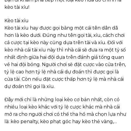
Winsford United
-
14:00
-
kèo tài xỉu!
Shifnal Town
-
Clay Cross
14:00
-
Kèo tài xỉu
Congleton Town
-
14:00
-
Kèo tài xỉu hay được gọi bằng một cái tên dân dã
hơn là kèo dưới. Đúng như tên gọi tài, xỉu, cách chơi
Newcastle Town FC
-
Atherstone
14:00
-
cá cược tại kèo này cũng dựa trên tài và xỉu. Đối với
Sutton Coldfield Town
-
Coventry U
14:00
-
kèo nhà cái tài xỉu này thì nhà cái sẽ đưa ra một tỷ số
nhất định giữa hai đội dựa trên đánh giá tổng quan
Worcester Raiders
-
Ashby Ivan
14:00
-
về hai đội bóng. Người chơi sẽ đặt cược vào cửa trên,
Chasetown
-
Coton Gree
14:00
-
tỷ lệ cao hơn tỷ lệ nhà cái dự đoán thì được gọi là
cửa tài. Còn nếu đặt cược thấp hơn tỷ lệ mà nhà cái
Belper United
-
Bedworth U
14:00
-
dự đoán thì gọi là xỉu.
Sporting Khalsa
-
Nantwich 
14:00
-
Đây mới chỉ là những loại kèo cơ bản nhất, còn có
Rugby Town
-
Uttoxeter 
14:00
-
nhiều loại kèo khác với tỷ lệ cược khác mà nhà cái
mở ra cho người chơi có thể tha hồ mà chọn lựa như
Kidsgrove Athletic
-
Abbey Hult
14:00
-
là: kèo penalty, kèo phạt góc hay kèo thẻ vàng,…
Blackstones
-
14:00
-