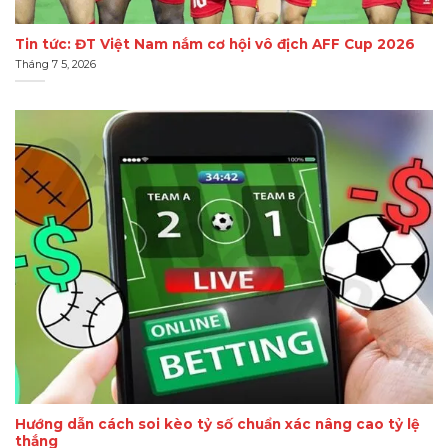
Ilford
-
Dunstable 
14:00
-
Tin tức: ĐT Việt Nam nắm cơ hội vô địch AFF Cup 2026
Bedfont Sports
-
Concord Ra
14:00
-
Tháng 7 5, 2026
Buckhurst Hill
-
14:00
-
Tilbury
-
Wormley R
14:00
-
Harpenden Town
-
14:00
-
Witham Town
-
Colney Hea
14:00
-
Harlow Town
-
Frenford
14:00
-
Haringey Borough
-
14:00
-
Northwood
-
Hutton
14:00
-
Leverstock Green
-
Walthamst
14:00
-
Great Wakering Rovers
-
Takeley
14:00
-
Hướng dẫn cách soi kèo tỷ số chuẩn xác nâng cao tỷ lệ
Romford
-
Barton Rov
14:00
-
thắng