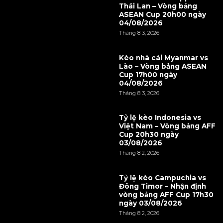
Thái Lan – Vòng bảng
ASEAN Cup 20h00 ngày
04/08/2026
Tháng 8 3, 2026
Kèo nhà cái Myanmar vs
Lào – Vòng bảng ASEAN
Cup 17h00 ngày
04/08/2026
Tháng 8 3, 2026
Tỷ lệ kèo Indonesia vs
Việt Nam – Vòng bảng AFF
Cup 20h30 ngày
03/08/2026
Tháng 8 2, 2026
Tỷ lệ kèo Campuchia vs
Đông Timor – Nhận định
vòng bảng AFF Cup 17h30
ngày 03/08/2026
Tháng 8 2, 2026