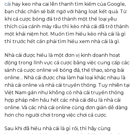
cái
hay keo nha cai lên thanh tìm kiếm của Google,
0
0
Dulwich Hill SC
-
9'
0
-
0
[14]
bạn chắc chắn sẽ bất ngờ với hàng loạt kết quả. Từ
khi cá cược bóng đá trở thành một thể loại yêu
NPL NORTHERN NSW ÚC
thích của cánh mày râu thì kèo nhà cái đã trở thành
0
0
Adamstown Rosebuds FC
-
39'
1
-
6
[10]
một khái niệm hot. Muốn tìm hiểu kèo nhà cái là gì
thì trước hết cần phải tìm hiểu xem nhà cái là gì.
1
0
Belmont Swansea United SC
-
39'
1
-
2
[5]
AUSTRALIA NORTHERN NEW SOUTH WALES U20 LEAGUE
Nhà cái được hiểu là một đơn vị kinh doanh hoạt
động trong lĩnh vực cá cược bằng việc cung cấp các
2
1
St.George Saints U20
-
39'
0
-
1
sảnh cá cược online về bóng đá, thể thao, sòng bài
0
0
St George City FA U20
-
9'
0
-
0
online… Nhà cái được chia làm hai loại khác nhau là
nhà cái online và nhà cái truyền thống. Tuy nhiên tại
AUSTRALIA QUEENSLAND STATE WOMEN'S LEAGUE
Việt Nam gần như không có nhà cái truyền thống
0
0
Caboolture FC (w)
-
9'
0
-
0
hợp pháp nên hầu hết các nhà cái đều là nhà cái
online. Và các nhà cái online cũng đơn giản dễ dàng
0
0
Virginia United SC Women
-
The Gap NP
9'
0
-
0
hơn cho người chơi trong việc chơi cá cược.
0
0
Grange Thistle (w)
-
9'
0
-
1
Sau khi đã hiểu nhà cái là gì rồi, thì hãy cùng
0
0
Peninsula Power Women
-
9'
0
-
0