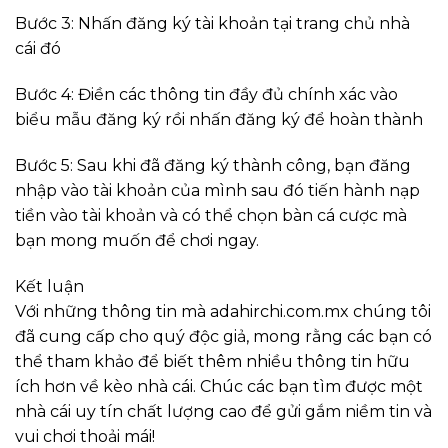
Bước 3: Nhấn đăng ký tài khoản tại trang chủ nhà
Woodbridge Town
-
Heacham
14:00
-
cái đó
Wroxham F.C.
-
14:00
-
Bước 4: Điền các thông tin đầy đủ chính xác vào
Ely City F.C.
-
14:00
-
biểu mẫu đăng ký rồi nhấn đăng ký để hoàn thành
Histon
-
14:00
-
Bước 5: Sau khi đã đăng ký thành công, bạn đăng
Godmanchester Rovers
-
Newmarket
14:00
-
nhập vào tài khoản của mình sau đó tiến hành nạp
tiền vào tài khoản và có thể chọn bàn cá cược mà
Stowmarket Town
-
St Neots T
14:00
-
bạn mong muốn để chơi ngay.
Dereham Town
-
14:00
-
Kết luận
Kirkley Pakefield
-
little oakley
14:00
-
Với những thông tin mà adahirchi.com.mx chúng tôi
Mulbarton Wanderers F.C.
-
Lakenheath
14:00
-
đã cung cấp cho quý độc giả, mong rằng các bạn có
thể tham khảo để biết thêm nhiều thông tin hữu
Lowestoft Town
-
Cambridge 
14:00
-
ích hơn về kèo nhà cái. Chúc các bạn tìm được một
Harleston Town
-
nhà cái uy tín chất lượng cao để gửi gắm niềm tin và
14:00
-
vui chơi thoải mái!
Brantham Athletic
-
14:00
-