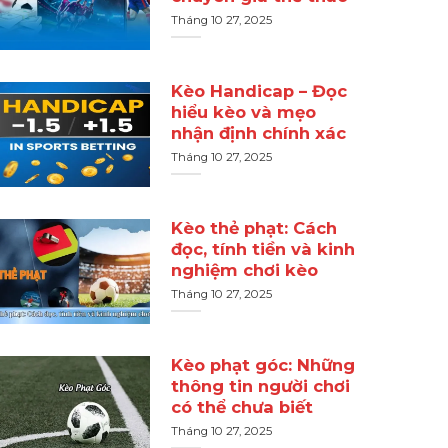
Tháng 10 27, 2025
Kèo Handicap – Đọc
hiểu kèo và mẹo
nhận định chính xác
Tháng 10 27, 2025
Kèo thẻ phạt: Cách
đọc, tính tiền và kinh
nghiệm chơi kèo
Tháng 10 27, 2025
Kèo phạt góc: Những
thông tin người chơi
có thể chưa biết
Tháng 10 27, 2025