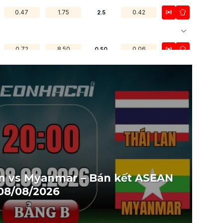
0.47
1.75
0.42
2.5
0.72
8.50
0.06
0.50
0.32
3.4
0.2
1.5
Tài/Xỉu
0.90
0.87
0.92
2.50
1.00
0.80
1.00
4.00
an vs Myanmar – Bán kết ASEAN
08/08/2026
0.82
1.00
0.80
3.25