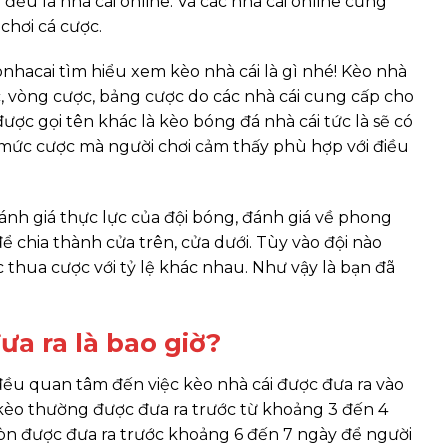
ều là nhà cái online. Và các nhà cái online cũng
chơi cá cược.
eonhacai tìm hiểu xem kèo nhà cái là gì nhé! Kèo nhà
c, vòng cược, bảng cược do các nhà cái cung cấp cho
ược gọi tên khác là kèo bóng đá nhà cái tức là sẽ có
 mức cược mà người chơi cảm thấy phù hợp với điều
ánh giá thực lực của đội bóng, đánh giá về phong
để chia thành cửa trên, cửa dưới. Tùy vào đội nào
 thua cược với tỷ lệ khác nhau. Như vậy là bạn đã
ưa ra là bao giờ?
đều quan tâm đến việc kèo nhà cái được đưa ra vào
 kèo thường được đưa ra trước từ khoảng 3 đến 4
còn được đưa ra trước khoảng 6 đến 7 ngày để người