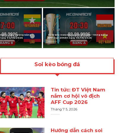
0.80
0.92
0.92
2.50
0.95
0.82
0.97
2.00
mar vs Lào – Vòng bảng
Tỷ lệ kèo Indonesia vs Việt Nam – Vòng bảng
0.92
1.00
0.80
2.25
ngày 04/08/2026
AFF Cup 20h30 ngày 03/08/2026
0.85
0.90
0.90
3.25
Soi kèo bóng đá
0.80
1.00
0.80
3.25
0.85
0.85
0.95
3.00
Tin tức: ĐT Việt Nam
0.95
1.00
0.80
3.00
nắm cơ hội vô địch
AFF Cup 2026
0.77
0.90
0.90
3.00
Tháng 7 5, 2026
Hướng dẫn cách soi