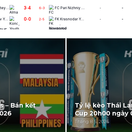
3
4
Youth
-
FC Pari Nizhniy Novgorod Youth
6
-
3
-
-
[15]
0
0
outh
-
FK Krasnodar Youth
2
-
5
-
-
[1]
AGUE
1
0
UCSA
-
Nyva Ternopil
0.52
4
-
5
0.00
[12]
E
3
1
arinos
-
Kashima Antlers
0.77
0
-
4
-0.25
[2]
2
1
Osaka
-
Urawa Red Diamonds
0.87
2
-
4
0.5
[4]
0
0
gels Women
-
Sejong Sportstoto WFC
0
-
0
-
-
[5]
s – Bán kết
Tỷ lệ kèo Thái L
1
0
O WFC
-
Gyeongju Korea Hydro & Nuclear Power WFC
0
-
0
-
-
2026
Cup 20h00 ngày 
0
0
omen
-
Gangjin Swans Women
3
-
0
-
-
[8]
Tháng 8 5, 2026
PREMIER LEAGUE