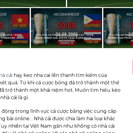
1
0
y FC
-
Playford City
0.67
2
-
6
0
[5]
1
0
ity SC
-
White City Woodville
1.35
6
-
5
0
[4]
4
0
kalla
-
West Adelaide SC
0.87
2
-
1
0.5
[8]
ampuchia – Vòng
Kèo nhà cái Philippines vs Thái Lan – Vòng
Kèo nhà cái Myan
07/08/2026
bảng ASEAN Cup 20h00 ngày 04/08/2026
ASEAN Cup 17h00 
ATE LEAGUE 1
2
1
rs SC
-
The Cove FC
0.52
4
-
2
0
[8]
AN WOMEN'S PREMIER LEAGUE
2
0
 Women
-
Melbourne City Youth(W)
0.92
3
-
3
1
hà cái
hay keo nha cai lên thanh tìm kiếm của
[14]
kết quả. Từ khi cá cược bóng đá trở thành một thể
ESERVE LEAGUE
 đã trở thành một khái niệm hot. Muốn tìm hiểu kèo
0
0
Salisbury Utd Reserves
-
South Adelaide Panthers Reserves
0.8
1
-
2
-0.25
hà cái là gì.
TH WALES LEAGUE 2
t động trong lĩnh vực cá cược bằng việc cung cấp
ng bài online… Nhà cái được chia làm hai loại khác
2
2
Mounties Wanderers
-
Bankstown United FC
1.1
5
-
5
0.25
 Tuy nhiên tại Việt Nam gần như không có nhà cái
OMEN'S PREMIER LEAGUE