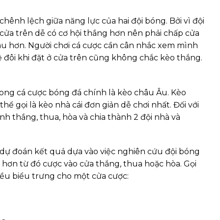
A
HDP
 chênh lệch giữa năng lực của hai đội bóng. Bởi vì đội
ĐÁ ĐÔNG NAM Á
 cửa trên dễ có cơ hội thắng hơn nên phải chấp cửa
apore
-
Indonesia
0.95
hau hơn. Người chơi cá cược cần cân nhắc xem mình
-
-0.75
[117]
ệ đôi khi đặt ở cửa trên cũng không chắc kèo thắng.
t Nam
-
Campuchia
0.90
-
3.00
[175]
ong cá cược bóng đá chính là kèo châu Âu. Kèo
eld FC
-
Parkgate
-
-
-
hể gọi là kèo nhà cái đơn giản dễ chơi nhất. Đối với
nh thắng, thua, hòa và chia thành 2 đội nhà và
 Town
-
Brislington
-
-
-
tonian
-
Hastings United
0.97
-
0.75
 dự đoán kết quả dựa vào việc nghiên cứu đội bóng
us FC
-
Highgate United
-
-
-
hơn từ đó cược vào cửa thắng, thua hoặc hòa. Gọi
Thetford Town F.C.
-
Yaxley
-
-
-
 đều biểu trưng cho một cửa cược:
d 1893
-
Welwyn Garden City
-
-
-
Hartpury University
-
Cirencester
-
-
-