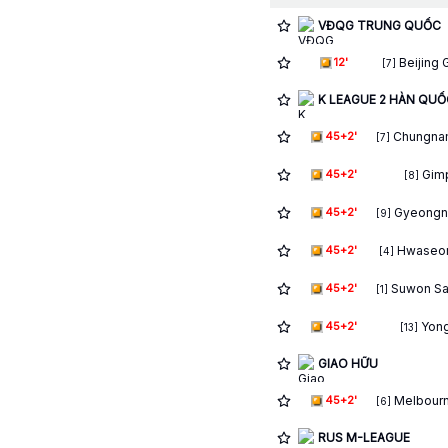
VĐQG TRUNG QUỐC
Beijing
12'
[7]
K LEAGUE 2 HÀN QU
Chungnam 
45+2'
[7]
Gim
45+2'
[8]
Gyeongna
45+2'
[9]
Hwaseo
45+2'
[4]
Suwon Samsung Blu
45+2'
[1]
Yong
45+2'
[13]
GIAO HỮU
Melbourne C
45+2'
[6]
RUS M-LEAGUE