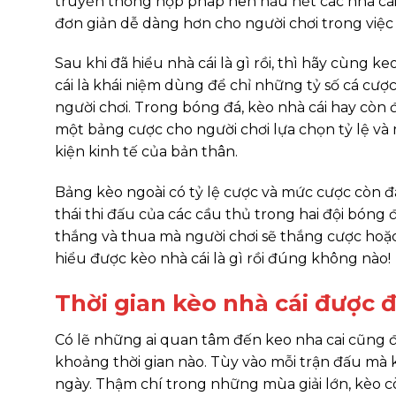
truyền thống hợp pháp nên hầu hết các nhà cái đ
Norther
đơn giản dễ dàng hơn cho người chơi trong việc 
45+7'
NEW ZEALAND NORTH
Sau khi đã hiểu nhà cái là gì rồi, thì hãy cùng k
cái là khái niệm dùng để chỉ những tỷ số cá cượ
HT
người chơi. Trong bóng đá, kèo nhà cái hay còn đ
22'
một bảng cược cho người chơi lựa chọn tỷ lệ và
kiện kinh tế của bản thân.
NEW ZEALAND CENTR
Peto
90+3'
Bảng kèo ngoài có tỷ lệ cược và mức cược còn đ
thái thi đấu của các cầu thủ trong hai đội bóng 
WESTERN AUSTRALIA
thắng và thua mà người chơi sẽ thắng cược hoặc
84'
hiểu được kèo nhà cái là gì rồi đúng không nào!
SOUTH AUSTRALIA S
Thời gian kèo nhà cái được đ
Modbury 
22'
Có lẽ những ai quan tâm đến keo nha cai cũng 
Pontian 
22'
khoảng thời gian nào. Tùy vào mỗi trận đấu mà
ngày. Thậm chí trong những mùa giải lớn, kèo 
AUSTRALIA CAPITAL 