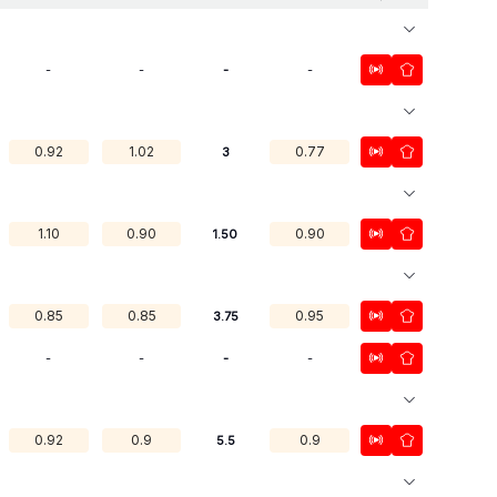
-
-
-
-
0.92
1.02
0.77
3
1.10
0.90
0.90
1.50
0.85
0.85
0.95
3.75
-
-
-
-
0.92
0.9
0.9
5.5