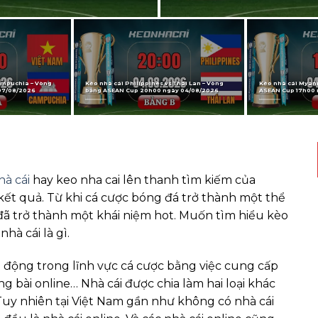
4
0
City
-
Launceston City
0.9
3
-
2
0.5
[4]
1
0
ts FC
-
LAN Thurston
0.97
5
-
0
0.75
[9]
1
0
Lions
-
Hobart Zebras
1.05
7
-
2
0.75
[5]
ampuchia – Vòng
Kèo nhà cái Philippines vs Thái Lan – Vòng
Kèo nhà cái Myan
07/08/2026
bảng ASEAN Cup 20h00 ngày 04/08/2026
ASEAN Cup 17h00 
2
0
stone
-
South East United FC
0.9
1
-
2
-0.25
[7]
TH WALES LEAGUE 2
0
1
South Coast Flame FC
-
PCYC Parramatta Eagles
0.8
2
-
5
-0.75
 ÚC
hà cái
hay keo nha cai lên thanh tìm kiếm của
kết quả. Từ khi cá cược bóng đá trở thành một thể
1
2
mpic
-
Valentine
0.65
5
-
3
0.00
[8]
 đã trở thành một khái niệm hot. Muốn tìm hiểu kèo
0
0
es FC
-
Weston Workers FC
0.97
0
-
4
-0.25
[2]
hà cái là gì.
EAGUES VICTORIA 3
t động trong lĩnh vực cá cược bằng việc cung cấp
ng bài online… Nhà cái được chia làm hai loại khác
3
5
ity SC
-
Kingston City
1.55
6
-
8
0
 Tuy nhiên tại Việt Nam gần như không có nhà cái
 PREMIER LEAGUE