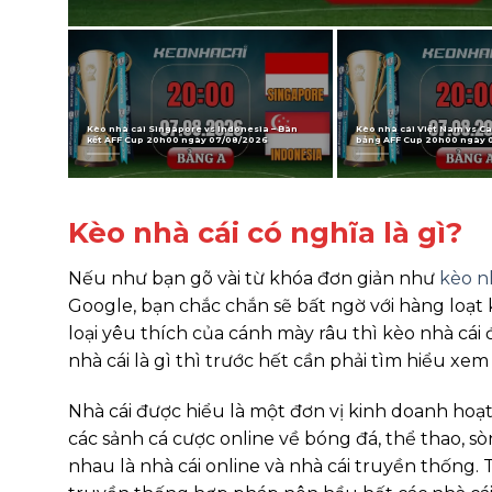
Devonport 
61'
[3]
Glenorchy Knigh
64'
[8]
Kingborough 
64'
[2]
Kèo nhà cái Singapore vs Indonesia – Bán
Kèo nhà cái Việt Nam vs C
kết AFF Cup 20h00 ngày 07/08/2026
bảng AFF Cup 20h00 ngày 
Ulver
63'
[10]
AUSTRALIA NEW SOU
Kèo nhà cái có nghĩa là gì?
37'
NPL NORTHERN NSW
Nếu như bạn gõ vài từ khóa đơn giản như
kèo n
Google, bạn chắc chắn sẽ bất ngờ với hàng loạt 
Newcastle Oly
90+4'
[9]
loại yêu thích của cánh mày râu thì kèo nhà cái
Edgeworth Eagl
HT
[3]
nhà cái là gì thì trước hết cần phải tìm hiểu xem n
NATIONAL PREMIER L
Nhà cái được hiểu là một đơn vị kinh doanh hoạ
các sảnh cá cược online về bóng đá, thể thao, sò
Moreland C
90+1'
nhau là nhà cái online và nhà cái truyền thống.
NEW ZEALAND SOUTH