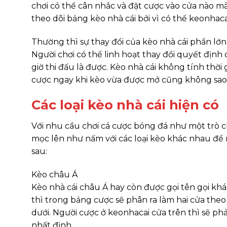
chơi có thể cân nhắc và đặt cược vào cửa nào m
HT
theo dõi bảng kèo nhà cái bởi vì có thể keonhaca
SOLOMON ISLANDS 
Thường thì sự thay đổi của kèo nhà cái phần lớn 
Honiara C
75'
Người chơi có thể linh hoạt thay đổi quyết định 
giờ thi đấu là được. Kèo nhà cái không tính thời
AUSTRALIA QUEENSL
cược ngay khi kèo vừa được mở cũng không sao
7'
Các loại kèo nhà cái hiện có
7'
7'
Với nhu cầu chơi cá cược bóng đá như một trò c
mọc lên như nấm với các loại kèo khác nhau để n
AUSTRALIA NEW SOU
sau:
NWS Spirit Wo
45+7'
[11]
Kèo châu Á
AUS NPL U23
Kèo nhà cái châu Á hay còn được gọi tên gọi khác
thì trong bảng cược sẽ phân ra làm hai cửa theo
Dandenong Ci
45+7'
[12]
dưới. Người cược ở keonhacai cửa trên thì sẽ ph
RUS D3B
nhất định.