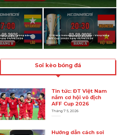
0.9
0.85
0.95
5.5
0.82
1
0.8
2.5
0.75
0.77
1.02
2.25
mar vs Lào – Vòng bảng
Tỷ lệ kèo Indonesia vs Việt Nam – Vòng bảng
ngày 04/08/2026
AFF Cup 20h30 ngày 03/08/2026
0.9
0.77
1.02
3.25
1
1.02
0.77
3.5
Soi kèo bóng đá
1.20
5.80
0.10
3.50
Tin tức: ĐT Việt Nam
nắm cơ hội vô địch
0.82
0.82
0.97
1.5
AFF Cup 2026
Tháng 7 5, 2026
0.45
1.75
0.42
8.5
Hướng dẫn cách soi