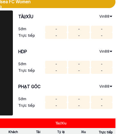
lsea FC Women
TÀI/XỈU
Vin88
Sớm
-
-
-
Trực tiếp
-
-
-
HDP
Vin88
Sớm
-
-
-
Trực tiếp
-
-
-
PHẠT GÓC
Vin88
Sớm
-
-
-
Trực tiếp
-
-
-
Tài/Xỉu
Trực tiếp
Khách
Tài
Tỷ lệ
Xỉu