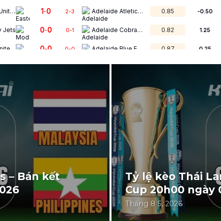
1
0
ited
-
Adelaide Atletico
0.85
2
-
3
-0.50
[6]
0
0
 Jets
-
Adelaide Cobras FC
0.82
0
-
1
1.25
[9]
0
0
ed FC
-
Adelaide Blue Eagles
0.87
0
-
0
0.25
[7]
AN WOMEN'S PREMIER LEAGUE
2
2
Women
-
Bentleigh Greens Women
2
-
1
-
-
[13]
0
0
men
-
Boroondara Eagles Women
1.02
4
-
0
0.25
[5]
1
0
Women
-
South Melbourne Women
0.82
2
-
1
-0.50
[6]
1
2
Brunswick Juventus Women
-
Ringwood City Women
1
-
1
-
-
AN CUP
s – Bán kết
Tỷ lệ kèo Thái L
1
2
ited
-
Preston Lions
0.77
5
-
3
0
[3]
2026
Cup 20h00 ngày 
A NATIONAL PREMIER LEAGUE
Tháng 8 5, 2026
5
2
obart
-
Riverside Olympic
1.37
10
-
2
0.25
[6]