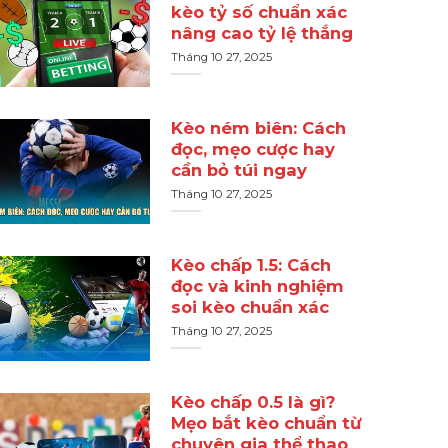
kèo tỷ số chuẩn xác
1.07
0.75
1.05
4.75
nâng cao tỷ lệ thắng
Tháng 10 27, 2025
0.80
0.97
0.82
6.75
Kèo ném biên: Cách
1
0.85
0.95
2.5
đọc, mẹo cược hay
cần bỏ túi ngay
Tháng 10 27, 2025
0.47
4.75
0.14
1.5
Kèo chấp 1.5: Cách
đọc và kinh nghiệm
1.02
0.77
1.02
7.5
soi kèo chuẩn xác
Tháng 10 27, 2025
-
-
-
-
-
-
-
-
Kèo chấp 0.5 là gì?
Mẹo bắt kèo chuẩn từ
chuyên gia thể thao