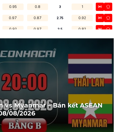
0.95
0.8
1
3
0.97
0.87
0.92
2.75
0.92
0.97
0.82
2.5
-
-
-
-
0.77
0.92
0.87
1.5
0.97
0.92
0.87
2.50
-
-
-
-
an vs Myanmar – Bán kết ASEAN
1.02
1.02
0.77
4
08/08/2026
0.55
1.42
0.52
7.5