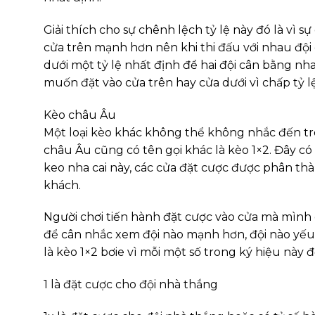
90+4'
Giải thích cho sự chênh lệch tỷ lệ này đó là vì sự
CÁC TRẬN SẮP DIỄN R
cửa trên mạnh hơn nên khi thi đấu với nhau đội
GIẢI VÔ ĐỊCH BÓNG 
dưới một tỷ lệ nhất định để hai đội cân bằng n
muốn đặt vào cửa trên hay cửa dưới vì chấp tỷ l
Mal
13:00
[136]
Kèo châu Âu
Thá
13:00
[91]
Một loại kèo khác không thể không nhắc đến tr
FA CUP
châu Âu cũng có tên gọi khác là kèo 1×2. Đây có t
keo nha cai này, các cửa đặt cược được phân thà
Horbury
13:00
khách.
Deeping Ra
13:00
Người chơi tiến hành đặt cược vào cửa mà mình
Gue
13:00
để cân nhắc xem đội nào mạnh hơn, đội nào yếu 
13:00
là kèo 1×2 bơie vì mỗi một số trong ký hiệu này
Sutton 
14:00
[19]
1 là đặt cược cho đội nhà thắng
Yarm Eagles
14:00