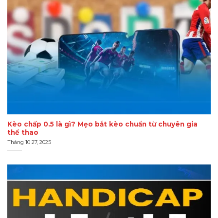
Kèo chấp 0.5 là gì? Mẹo bắt kèo chuẩn từ chuyên gia
thể thao
Tháng 10 27, 2025