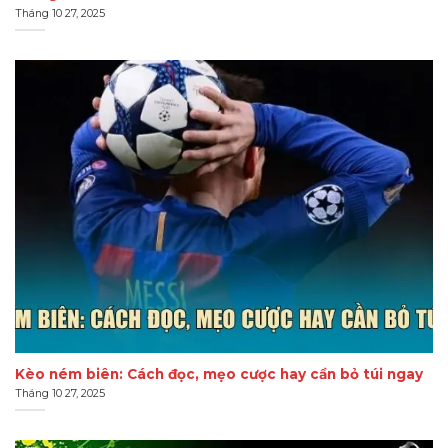
Tháng 10 27, 2025
Kèo ném biên: Cách đọc, mẹo cược hay cần bỏ túi ngay
Tháng 10 27, 2025