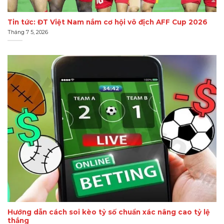
Tin tức: ĐT Việt Nam nắm cơ hội vô địch AFF Cup 2026
Tháng 7 5, 2026
Hướng dẫn cách soi kèo tỷ số chuẩn xác nâng cao tỷ lệ
thắng