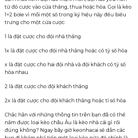
từ đó cược vào cửa thắng, thua hoặc hòa. Gọi là kèo
Beverley Town
-
14:00
-
1×2 bơie vì mỗi một số trong ký hiệu này đều biểu
Littlehampton Town
-
14:00
-
trưng cho một cửa cược:
VĐQG BỒ ĐÀO NHA
1 là đặt cược cho đội nhà thắng
FC Porto
-
Alverca
17:00
-
[7]
[12]
1x là đặt cược cho đội nhà thắng hoặc có tỷ số hòa
Benfica
-
Viseu
19:30
-
[8]
[16]
x là đặt cược cho hai đội nhà và đội khách có tỷ số
Gil Vicente
-
Rio Ave
19:30
-
[10]
[13]
hòa nhau
Moreirense
-
19:30
-
[11]
2 là đặt cược cho đội khách thắng
VĐQG ARGENTINA
2x là đặt cược cho đội khách thắng hoặc tỉ số hòa
CA San Lorenzo
-
CA Huraca
18:00
-
[13]
Defensa Y Justicia
-
20:45
-
[9]
Chắc hẳn với những thông tin trên bạn đã có thể
nắm được loại kèo châu Âu là kèo nhà cái gì rồi
Gimnasia La Plata
-
20:45
-
[6]
đúng không? Ngay bây giờ keonhacai sẽ dẫn các
Argentinos Juniors
-
23:15
-
[1]
bạn đi khám phá tiếp một loại kèo nữa đó chính là