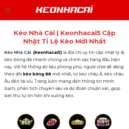
Bỏ
qua
nội
dung
Kèo Nhà Cái | Keonhacai5 Cập
Nhật Tỉ Lệ Kèo Mới Nhất
Kèo Nhà Cái
(Keonhacai5)
là địa chỉ uy tín cập nhật tỷ lệ
kèo bóng đá nhanh chóng và chính xác hàng đầu hiện
nay. Với hệ thống dữ liệu phong phú, người chơi dễ dàng
theo dõi
kèo bóng 88
mới nhất, từ kèo châu Á, kèo châu
Âu đến tài xỉu. Trang luôn mang đến thông tin minh
bạch, phân tích chuyên sâu và dự đoán chuẩn xác, giúp
bet thủ tự tin hơn khi xuống kèo.