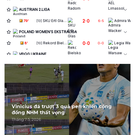
AUSTRIAN 2.LIGA
2
0
SKU Ertl Glas Amstetten
-
79'
6
-
5
[13]
POLAND WOMEN'S EKSTRALIGA
0
0
Rekord Bielsko Biala Women
-
8'
0
-
0
[10]
VĐQG UKRAINE
0
0
Zorya
-
Kryvbas
8'
0
-
0
[4]
[16
UKRAINIAN FIRST LEAGUE
0
0
Polissya Zhytomyr B
-
48'
5
-
2
[13]
UKRAINIAN YOUTH TEAM CHAMPIONSHIP
Vinicius đá trượt 3 quả pen khiến cộng
1
1
FC Bukovyna Chernivtsi U21
-
48'
0
-
0
[9]
đồng NHM thất vọng
Tháng 7 5, 2026
CZECH THIRD LEAGUE
2
1
Hradec Kralove B
-
Pardubice 
90+5'
3
-
8