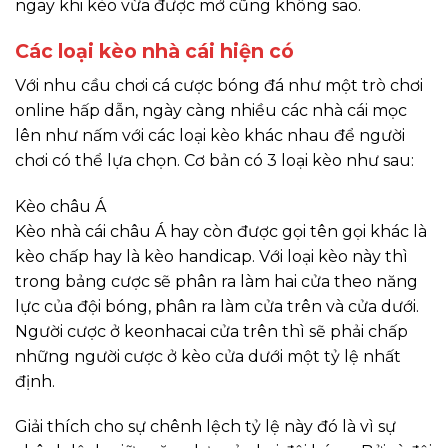
ngay khi kèo vừa được mở cũng không sao.
0
0
AD Marco 09
-
Pacos de Fe
8'
1
-
0
[8]
Các loại kèo nhà cái hiện có
MML W
Với nhu cầu chơi cá cược bóng đá như một trò chơi
1
0
Myawady FC Women
-
Zwekapin F
50'
2
-
2
online hấp dẫn, ngày càng nhiều các nhà cái mọc
lên như nấm với các loại kèo khác nhau để người
2
0
Ayeyawady Utd (W)
-
38'
2
-
1
chơi có thể lựa chọn. Cơ bản có 3 loại kèo như sau:
GER JBH
Kèo châu Á
1
0
Bayern Munchen U19
-
49'
4
-
0
[6]
Kèo nhà cái châu Á hay còn được gọi tên gọi khác là
4
0
Monchengladbach U19
-
HT
0
-
0
kèo chấp hay là kèo handicap. Với loại kèo này thì
[4]
trong bảng cược sẽ phân ra làm hai cửa theo năng
1
1
Fortuna Dusseldorf U19
-
HT
0
-
0
[5]
lực của đội bóng, phân ra làm cửa trên và cửa dưới.
0
0
Schalke 04 U19
-
Người cược ở keonhacai cửa trên thì sẽ phải chấp
HT
0
-
0
[4]
những người cược ở kèo cửa dưới một tỷ lệ nhất
RUS D3B
định.
1
0
FC Yenisey-2 Krasnoyarsk
-
Luki Energi
79'
6
-
5
Giải thích cho sự chênh lệch tỷ lệ này đó là vì sự
0
0
Akron Togliatti-2
-
8'
0
-
1
[3]