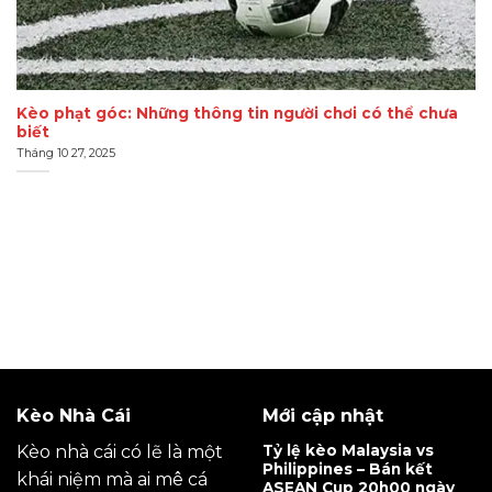
Kèo phạt góc: Những thông tin người chơi có thể chưa
biết
Tháng 10 27, 2025
Kèo Nhà Cái
Mới cập nhật
Tỷ lệ kèo Malaysia vs
Kèo nhà cái có lẽ là một
Philippines – Bán kết
khái niệm mà ai mê cá
ASEAN Cup 20h00 ngày