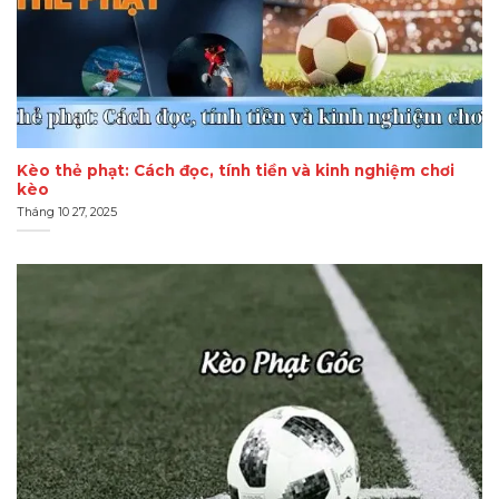
Kèo thẻ phạt: Cách đọc, tính tiền và kinh nghiệm chơi
kèo
Tháng 10 27, 2025