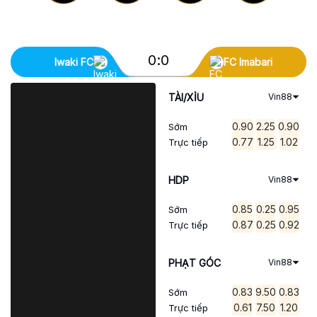
0
:
0
Iwaki FC
FC Imabari
TÀI/XỈU
Vin88
0.90
2.25
0.90
Sớm
0.77
1.25
1.02
Trực tiếp
HDP
Vin88
0.85
0.25
0.95
Sớm
0.87
0.25
0.92
Trực tiếp
PHẠT GÓC
Vin88
0.83
9.50
0.83
Sớm
0.61
7.50
1.20
Trực tiếp