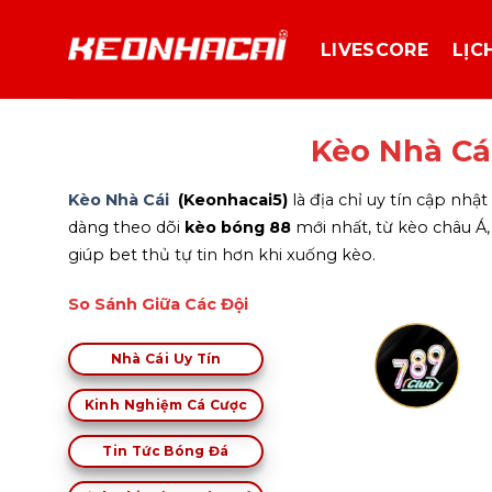
Bỏ
qua
LIVESCORE
LỊC
nội
dung
Kèo Nhà Cái
Kèo Nhà Cái
(Keonhacai5)
là địa chỉ uy tín cập nh
dàng theo dõi
kèo bóng 88
mới nhất, từ kèo châu Á,
giúp bet thủ tự tin hơn khi xuống kèo.
So Sánh Giữa Các Đội
Nhà Cái Uy Tín
Kinh Nghiệm Cá Cược
Tin Tức Bóng Đá