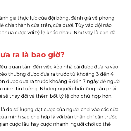
ánh giá thực lực của đội bóng, đánh giá về phong
để chia thành cửa trên, cửa dưới. Tùy vào đội nào
 thua cược với tỷ lệ khác nhau. Như vậy là bạn đã
ưa ra là bao giờ?
đều quan tâm đến việc kèo nhà cái được đưa ra vào
 kèo thường được đưa ra trước từ khoảng 3 đến 4
còn được đưa ra trước khoảng 6 đến 7 ngày để người
à mình tin tưởng. Nhưng người chơi cũng cần phải
i sẽ thay đổi và thêm bớt tỷ lệ cho phù hợp hơn.
là do số lượng đặt cược của người chơi vào các cửa.
của mình sao cho hợp lý với bản thân chỉ cần trước
 gian cược lâu hay cược nhanh, người chơi có thể