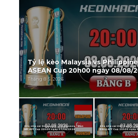
Tỷ lệ kèo Malaysia vs Philippine
ASEAN Cup 20h00 ngày 08/08/
Tháng 8 5, 2026
Kèo nhà cái Singapore vs Indonesia – Bán
Kèo nhà cái Việt Nam vs C
kết AFF Cup 20h00 ngày 07/08/2026
bảng AFF Cup 20h00 ngày 