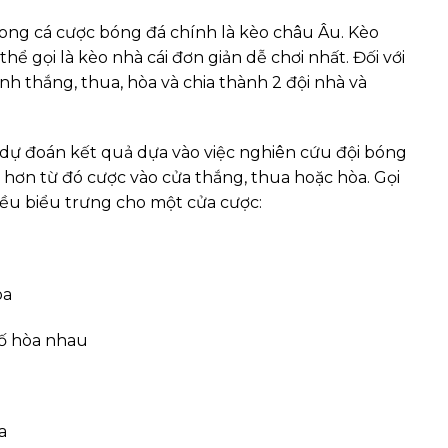
ong cá cược bóng đá chính là kèo châu Âu. Kèo
hể gọi là kèo nhà cái đơn giản dễ chơi nhất. Đối với
nh thắng, thua, hòa và chia thành 2 đội nhà và
 dự đoán kết quả dựa vào việc nghiên cứu đội bóng
hơn từ đó cược vào cửa thắng, thua hoặc hòa. Gọi
 đều biểu trưng cho một cửa cược:
òa
 số hòa nhau
a