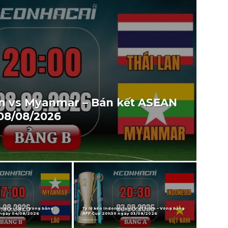
an vs Myanmar – Bán kết ASEAN
08/08/2026
mar vs Lào – Vòng bảng
Tỷ lệ kèo Indonesia vs Việt Nam – Vòng bảng
ngày 04/08/2026
AFF Cup 20h30 ngày 03/08/2026