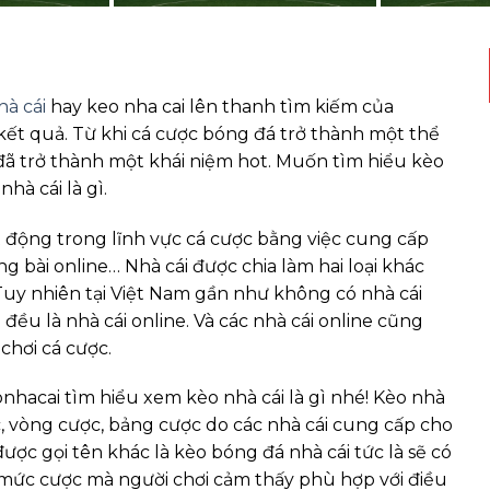
hà cái
hay keo nha cai lên thanh tìm kiếm của
kết quả. Từ khi cá cược bóng đá trở thành một thể
 đã trở thành một khái niệm hot. Muốn tìm hiểu kèo
hà cái là gì.
t động trong lĩnh vực cá cược bằng việc cung cấp
ng bài online… Nhà cái được chia làm hai loại khác
 Tuy nhiên tại Việt Nam gần như không có nhà cái
ều là nhà cái online. Và các nhà cái online cũng
chơi cá cược.
eonhacai tìm hiểu xem kèo nhà cái là gì nhé! Kèo nhà
c, vòng cược, bảng cược do các nhà cái cung cấp cho
ược gọi tên khác là kèo bóng đá nhà cái tức là sẽ có
 mức cược mà người chơi cảm thấy phù hợp với điều