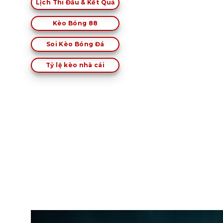
Lịch Thi Đấu & Kết Quả
Kèo Bóng 88
Soi Kèo Bóng Đá
Tỷ lệ kèo nhà cái