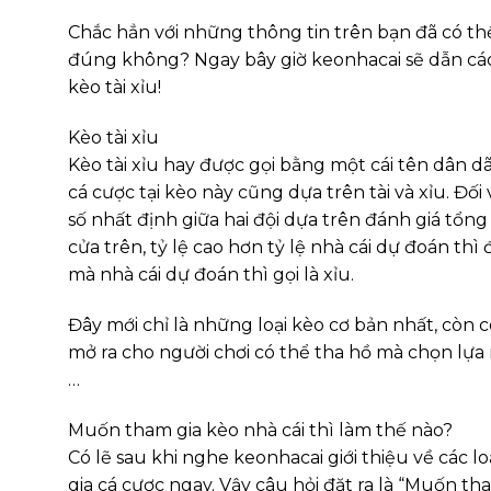
Chắc hẳn với những thông tin trên bạn đã có thể
đúng không? Ngay bây giờ keonhacai sẽ dẫn các 
kèo tài xỉu!
Kèo tài xỉu
Kèo tài xỉu hay được gọi bằng một cái tên dân dã 
cá cược tại kèo này cũng dựa trên tài và xỉu. Đối v
số nhất định giữa hai đội dựa trên đánh giá tổng
cửa trên, tỷ lệ cao hơn tỷ lệ nhà cái dự đoán thì
mà nhà cái dự đoán thì gọi là xỉu.
Đây mới chỉ là những loại kèo cơ bản nhất, còn c
mở ra cho người chơi có thể tha hồ mà chọn lựa 
…
Muốn tham gia kèo nhà cái thì làm thế nào?
Có lẽ sau khi nghe keonhacai giới thiệu về các 
gia cá cược ngay. Vậy câu hỏi đặt ra là “Muốn t