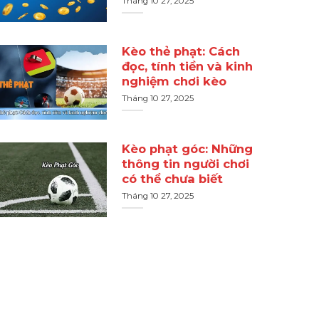
Tháng 10 27, 2025
Kèo thẻ phạt: Cách
đọc, tính tiền và kinh
nghiệm chơi kèo
Tháng 10 27, 2025
Kèo phạt góc: Những
thông tin người chơi
có thể chưa biết
Tháng 10 27, 2025