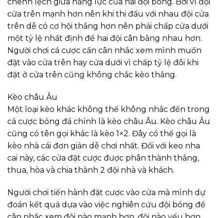
chênh lệch giữa năng lực của hai đội bóng. Bởi vì đội
11/08
Toluca Women
-
-
[4]
00:00
cửa trên mạnh hơn nên khi thi đấu với nhau đội cửa
11/08
Leon Women
-
Tigres Wo
trên dễ có cơ hội thắng hơn nên phải chấp cửa dưới
-
[3]
01:06
một tỷ lệ nhất định để hai đội cân bằng nhau hơn.
BRAZILIAN SAO PAULO CUP
Người chơi cá cược cần cân nhắc xem mình muốn
Marilia Ac
-
Bandeirant
22:30
-
đặt vào cửa trên hay cửa dưới vì chấp tỷ lệ đôi khi
[7]
đặt ở cửa trên cũng không chắc kèo thắng.
Loading more...
Kèo châu Âu
Một loại kèo khác không thể không nhắc đến trong
cá cược bóng đá chính là kèo châu Âu. Kèo châu Âu
cũng có tên gọi khác là kèo 1×2. Đây có thể gọi là
kèo nhà cái đơn giản dễ chơi nhất. Đối với keo nha
cai này, các cửa đặt cược được phân thành thắng,
thua, hòa và chia thành 2 đội nhà và khách.
Người chơi tiến hành đặt cược vào cửa mà mình dự
đoán kết quả dựa vào việc nghiên cứu đội bóng để
cân nhắc xem đội nào mạnh hơn, đội nào yếu hơn