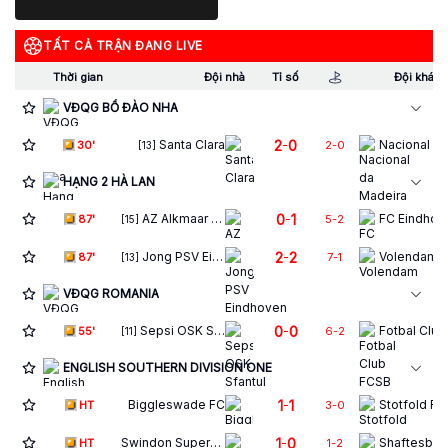
TẤT CẢ TRẬN ĐANG LIVE
Thời gian
Đội nhà
Tỉ số
Đội khách
VĐQG BỒ ĐÀO NHA
2
0
Santa Clara
-
30'
2
-
0
[13]
HẠNG 2 HÀ LAN
0
1
AZ Alkmaar Youth
-
FC Eindho
87'
5
-
2
[15]
2
2
Jong PSV Eindhoven Youth
-
Volendam
87'
7
-
1
[13]
[
VĐQG ROMANIA
0
0
Sepsi OSK Sfantul Gheorghe
-
55'
6
-
2
[11]
ENGLISH SOUTHERN DIVISION ONE
1
1
Biggleswade FC
-
Stotfold FC
HT
3
-
0
1
0
Swindon Supermarine
-
HT
1
-
2