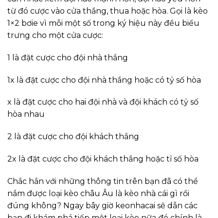
từ đó cược vào cửa thắng, thua hoặc hòa. Gọi là kèo
1×2 bơie vì mỗi một số trong ký hiệu này đều biểu
trưng cho một cửa cược:
1 là đặt cược cho đội nhà thắng
1x là đặt cược cho đội nhà thắng hoặc có tỷ số hòa
x là đặt cược cho hai đội nhà và đội khách có tỷ số
hòa nhau
2 là đặt cược cho đội khách thắng
2x là đặt cược cho đội khách thắng hoặc tỉ số hòa
Chắc hẳn với những thông tin trên bạn đã có thể
nắm được loại kèo châu Âu là kèo nhà cái gì rồi
đúng không? Ngay bây giờ keonhacai sẽ dẫn các
bạn đi khám phá tiếp một loại kèo nữa đó chính là