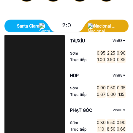
2
:
0
Santa Clara
Nacional da Madeira
TÀI/XỈU
Vin88
0.95
2.25
0.90
Sớm
1.00
3.50
0.85
Trực tiếp
HDP
Vin88
0.90
0.50
0.95
Sớm
0.67
0.00
1.15
Trực tiếp
PHẠT GÓC
Vin88
0.80
9.50
0.90
Sớm
1.10
8.50
0.66
Trực tiếp