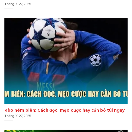
Tháng 10 27, 2025
Kèo ném biên: Cách đọc, mẹo cược hay cần bỏ túi ngay
Tháng 10 27, 2025