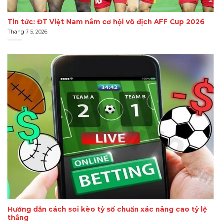
Tin tức: ĐT Việt Nam nắm cơ hội vô địch AFF Cup 2026
Tháng 7 5, 2026
Hướng dẫn cách soi kèo tỷ số chuẩn xác nâng cao tỷ lệ
thắng