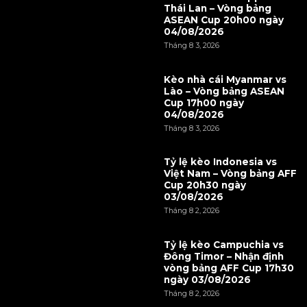
Thái Lan – Vòng bảng
ASEAN Cup 20h00 ngày
04/08/2026
Tháng 8 3, 2026
Kèo nhà cái Myanmar vs
Lào – Vòng bảng ASEAN
Cup 17h00 ngày
04/08/2026
Tháng 8 3, 2026
Tỷ lệ kèo Indonesia vs
Việt Nam – Vòng bảng AFF
Cup 20h30 ngày
03/08/2026
Tháng 8 2, 2026
Tỷ lệ kèo Campuchia vs
Đông Timor – Nhận định
vòng bảng AFF Cup 17h30
ngày 03/08/2026
Tháng 8 2, 2026