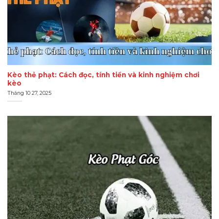
Kèo thẻ phạt: Cách đọc, tính tiền và kinh nghiệm chơi
kèo
Tháng 10 27, 2025