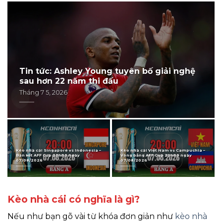
0
2
Gimnasia Jujuy
-
Tristan Sua
82'
10
-
4
[1]
ENGLISH NORTHERN LEAGUE DIVISION ONE
0
0
Coleshill Town
-
Bedworth U
HT
2
-
1
1
1
Barwell
-
HT
Tin tức: Ashley Young tuyên bố giải nghệ
4
-
0
sau hơn 22 năm thi đấu
1
0
St Ives Town
-
HT
0
-
4
Tháng 7 5, 2026
ARGENTINE WOMEN'S LEAGUE
0
4
CA Independiente Women
-
Belgrano 
80'
0
-
4
GIAO HỮU
Kèo nhà cái Singapore vs Indonesia –
Kèo nhà cái Việt Nam vs Campuchia –
Bán kết AFF Cup 20h00 ngày
Vòng bảng AFF Cup 20h00 ngày
07/08/2026
07/08/2026
0
1
Volos NPS
-
Kalamata F.
87'
6
-
4
[7]
ENGLISH FOOTBALL LEAGUE CUP
Kèo nhà cái có nghĩa là gì?
0
0
Plymouth Argyle
-
Exeter City
45'
2
-
0
[8]
Nếu như bạn gõ vài từ khóa đơn giản như
kèo nhà
VĐQG VENEZUELA