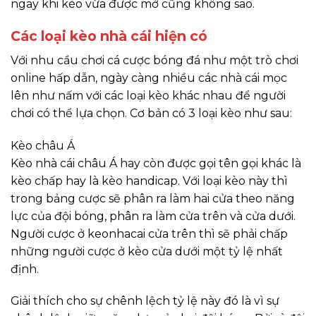
ngay khi kèo vừa được mở cũng không sao.
4
0
Estrella de Berisso
-
77'
3
-
2
Các loại kèo nhà cái hiện có
PARAGUAYAN RESERVE LEAGUE
Với nhu cầu chơi cá cược bóng đá như một trò chơi
0
0
Sportivo San Lorenzo Reserve
-
HT
2
-
6
online hấp dẫn, ngày càng nhiều các nhà cái mọc
CÁC TRẬN SẮP DIỄN RA
lên như nấm với các loại kèo khác nhau để người
chơi có thể lựa chọn. Cơ bản có 3 loại kèo như sau:
VĐQG ARGENTINA
CA Banfield
-
Belgrano
22:00
-
[10]
[11
Kèo châu Á
Kèo nhà cái châu Á hay còn được gọi tên gọi khác là
11/08
Club Atlético Unión
-
-
[9]
00:15
kèo chấp hay là kèo handicap. Với loại kèo này thì
VĐQG URUGUAY
trong bảng cược sẽ phân ra làm hai cửa theo năng
lực của đội bóng, phân ra làm cửa trên và cửa dưới.
Deportivo Maldonado
-
22:00
-
[2]
Người cược ở keonhacai cửa trên thì sẽ phải chấp
BRAZIL SERIE B
những người cược ở kèo cửa dưới một tỷ lệ nhất
định.
Goias Esporte Clube
-
Londrina P
22:30
-
[12]
MEXICO LIGA MX NỮ
Giải thích cho sự chênh lệch tỷ lệ này đó là vì sự