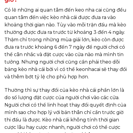
ARGENTINE GROUP C TEBOLIDUN LEAGUE MANCHESTER
Có lẽ những ai quan tâm đến keo nha cai cũng đều
quan tâm đến việc kèo nhà cái được đưa ra vào
1
0
Sportivo Barracas
-
Claypole
80'
0
-
2
[18]
[2
khoảng thời gian nào. Tùy vào mỗi trận đấu mà kèo
3
1
CA Fenix Pilar
-
79'
2
-
5
[24]
thường được đưa ra trước từ khoảng 3 đến 4 ngày.
Thậm chí trong những mùa giải lớn, kèo còn được
2
0
Sacachispas
-
85'
8
-
4
[3]
đưa ra trước khoảng 6 đến 7 ngày để người chơi có
ENGLISH ISTHMIAN PREMIER LEAGUE
thể cân nhắc và đặt cược vào cửa nào mà mình tin
tưởng. Nhưng người chơi cũng cần phải theo dõi
1
0
Carshalton Athletic FC
-
HT
7
-
0
[6]
bảng kèo nhà cái bởi vì có thể keonhacai sẽ thay đổi
URUGUAY SEGUNDA LEAGUE
và thêm bớt tỷ lệ cho phù hợp hơn.
0
1
Rentistas
-
Plaza Colon
45'
2
-
2
[6]
Thường thì sự thay đổi của kèo nhà cái phần lớn là
SLOVENIA U19
do số lượng đặt cược của người chơi vào các cửa.
Người chơi có thể linh hoạt thay đổi quyết định của
0
1
NK Brezice U19
-
NK Maribor
89'
3
-
10
mình sao cho hợp lý với bản thân chỉ cần trước giờ
ARFC
thi đấu là được. Kèo nhà cái không tính thời gian
cược lâu hay cược nhanh, người chơi có thể cược
1
0
Social Atletico Television
-
Nautico Ha
82'
4
-
8