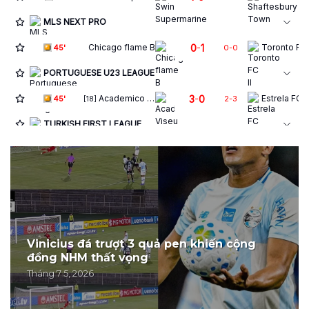
MLS NEXT PRO
0
1
Chicago flame B
-
Toronto FC 
45'
0
-
0
PORTUGUESE U23 LEAGUE
3
0
Academico Viseu U23
-
Estrela FC
45'
2
-
3
[18]
TURKISH FIRST LEAGUE
1
1
Pendikspor
-
56'
2
-
0
[13]
LIGAPRO SERIE A
0
1
Tecnico Universitario
-
Mushuc Ru
45'
3
-
1
[13]
BLN U19
Vinicius đá trượt 3 quả pen khiến cộng
0
3
-
78'
2
-
8
đồng NHM thất vọng
Tháng 7 5, 2026
ARG PRIMERA NACIONAL
1
1
All Boys
-
82'
1
-
1
[15]