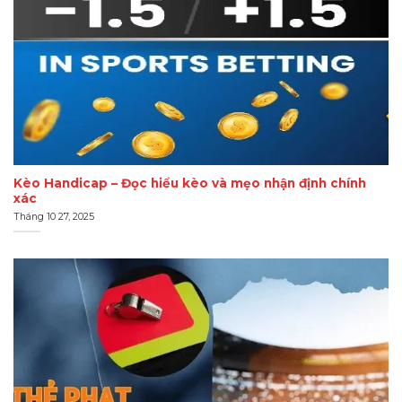
Kèo Handicap – Đọc hiểu kèo và mẹo nhận định chính
xác
Tháng 10 27, 2025