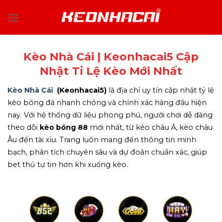
Bỏ
qua
nội
dung
Kèo Nhà Cái | Keonhacai5 Cập
Nhật Tỉ Lệ Kèo Mới Nhất
Kèo Nhà Cái
(Keonhacai5)
là địa chỉ uy tín cập nhật tỷ lệ
kèo bóng đá nhanh chóng và chính xác hàng đầu hiện
nay. Với hệ thống dữ liệu phong phú, người chơi dễ dàng
theo dõi
kèo bóng 88
mới nhất, từ kèo châu Á, kèo châu
Âu đến tài xỉu. Trang luôn mang đến thông tin minh
bạch, phân tích chuyên sâu và dự đoán chuẩn xác, giúp
bet thủ tự tin hơn khi xuống kèo.