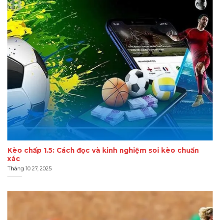
Kèo chấp 1.5: Cách đọc và kinh nghiệm soi kèo chuẩn
xác
Tháng 10 27, 2025