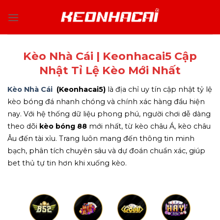
Bỏ
qua
nội
dung
Kèo Nhà Cái | Keonhacai5 Cập
Nhật Tỉ Lệ Kèo Mới Nhất
Kèo Nhà Cái
(Keonhacai5)
là địa chỉ uy tín cập nhật tỷ lệ
kèo bóng đá nhanh chóng và chính xác hàng đầu hiện
nay. Với hệ thống dữ liệu phong phú, người chơi dễ dàng
theo dõi
kèo bóng 88
mới nhất, từ kèo châu Á, kèo châu
Âu đến tài xỉu. Trang luôn mang đến thông tin minh
bạch, phân tích chuyên sâu và dự đoán chuẩn xác, giúp
bet thủ tự tin hơn khi xuống kèo.