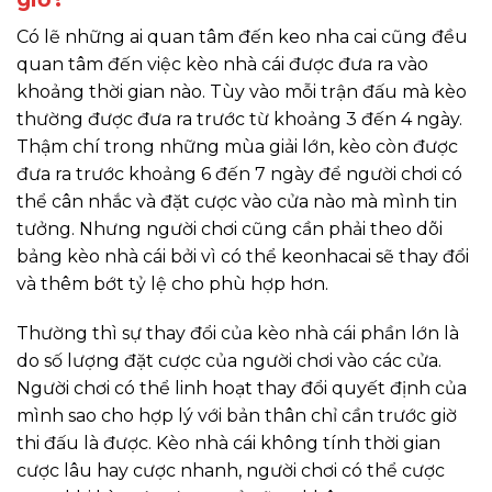
Có lẽ những ai quan tâm đến keo nha cai cũng đều
Vitesse Arnhem
-
RKC Waalwi
18:00
-
[15]
quan tâm đến việc kèo nhà cái được đưa ra vào
CHAMPIONS LEAGUE NỮ
khoảng thời gian nào. Tùy vào mỗi trận đấu mà kèo
thường được đưa ra trước từ khoảng 3 đến 4 ngày.
Servette Women
-
Aktobe W
14:00
-
[1]
Thậm chí trong những mùa giải lớn, kèo còn được
Loading more...
đưa ra trước khoảng 6 đến 7 ngày để người chơi có
thể cân nhắc và đặt cược vào cửa nào mà mình tin
tưởng. Nhưng người chơi cũng cần phải theo dõi
bảng kèo nhà cái bởi vì có thể keonhacai sẽ thay đổi
và thêm bớt tỷ lệ cho phù hợp hơn.
Thường thì sự thay đổi của kèo nhà cái phần lớn là
do số lượng đặt cược của người chơi vào các cửa.
Người chơi có thể linh hoạt thay đổi quyết định của
mình sao cho hợp lý với bản thân chỉ cần trước giờ
thi đấu là được. Kèo nhà cái không tính thời gian
cược lâu hay cược nhanh, người chơi có thể cược