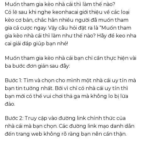
Muốn tham gia kèo nhà cái thì làm thế nào?
Có lẽ sau khi nghe keonhacai giới thiệu về các loại
kèo cơ bản, chắc hẳn nhiều người đã muốn tham
gia cá cược ngay. Vậy câu hỏi đặt ra là “Muốn tham
gia kèo nhà cái thì làm như thế nào? Hãy để keo nha
cai giải đáp giúp bạn nhé!
Muốn tham gia kèo nhà cái bạn chỉ cần thực hiện vài
ba bước đơn giản sau đây:
Bước 1: Tìm và chọn cho mình một nhà cái uy tín mà
bạn tin tưởng nhất. Bởi vì chỉ có nhà cái uy tín thì
bạn mới có thể vui chơi thả ga mà không lo bị lừa
đảo.
Bước 2: Truy cập vào đường link chính thức của
nhà cái mà bạn chọn. Các đường link mạo danh dẫn
đến trang web không rõ ràng bạn nên cẩn thận.