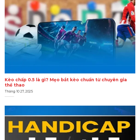
Kèo chấp 0.5 là gì? Mẹo bắt kèo chuẩn từ chuyên gia
thể thao
Tháng 10 27, 2025