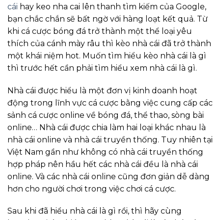
cái
hay keo nha cai lên thanh tìm kiếm của Google,
Thetford Town F.C.
-
Yaxley
18:45
-
bạn chắc chắn sẽ bất ngờ với hàng loạt kết quả. Từ
Enfield 1893
-
khi cá cược bóng đá trở thành một thể loại yêu
18:45
-
thích của cánh mày râu thì kèo nhà cái đã trở thành
Hartpury University
-
Cirencester
18:45
-
một khái niệm hot. Muốn tìm hiểu kèo nhà cái là gì
thì trước hết cần phải tìm hiểu xem nhà cái là gì.
Cribbs
-
Fairford T
18:45
-
Aylesbury United
-
Flackwell H
18:45
-
Nhà cái được hiểu là một đơn vị kinh doanh hoạt
động trong lĩnh vực cá cược bằng việc cung cấp các
Lye Town
-
18:45
-
sảnh cá cược online về bóng đá, thể thao, sòng bài
Dudley Town
-
Droitwich S
18:45
-
online… Nhà cái được chia làm hai loại khác nhau là
nhà cái online và nhà cái truyền thống. Tuy nhiên tại
Forest Row
-
Newhaven
18:45
-
Việt Nam gần như không có nhà cái truyền thống
Wokingham Town
-
Corsham T
18:45
-
hợp pháp nên hầu hết các nhà cái đều là nhà cái
online. Và các nhà cái online cũng đơn giản dễ dàng
Hackney Wick
-
West Essex
18:45
-
hơn cho người chơi trong việc chơi cá cược.
Hilltop
-
Grays Athle
18:45
-
Sau khi đã hiểu nhà cái là gì rồi, thì hãy cùng
White Ensign F.C.
-
Heybridge 
18:45
-