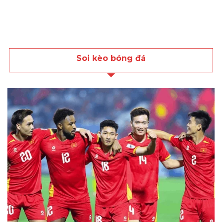
kuwin
Soi kèo bóng đá