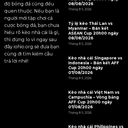
độ bóng đá cũng đều
08/08/2026
Tháng 8 5, 2026
quen thuộc. Nếu bạn là
người mới tập chơi cá
Tỷ lệ kèo Thái Lan vs
cược bóng đá, bạn chưa
Myanmar – Bán kết
hiểu rõ kèo nhà cái là gì,
ASEAN Cup 20h00 ngày
08/08/2026
thì đừng lo vì ngay sau
Tháng 8 5, 2026
đây iohio.org sẽ đưa bạn
cùng đi tìm kiếm câu
Kèo nhà cái Singapore vs
trả lời nhé!
Indonesia – Bán kết AFF
Cup 20h00 ngày
07/08/2026
Tháng 8 5, 2026
Kèo nhà cái Việt Nam vs
Campuchia – Vòng bảng
AFF Cup 20h00 ngày
07/08/2026
Tháng 8 5, 2026
Kèo nhà cái Philippines vs