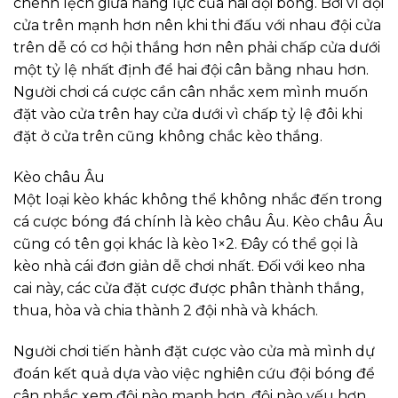
chênh lệch giữa năng lực của hai đội bóng. Bởi vì đội
cửa trên mạnh hơn nên khi thi đấu với nhau đội cửa
trên dễ có cơ hội thắng hơn nên phải chấp cửa dưới
một tỷ lệ nhất định để hai đội cân bằng nhau hơn.
Người chơi cá cược cần cân nhắc xem mình muốn
đặt vào cửa trên hay cửa dưới vì chấp tỷ lệ đôi khi
đặt ở cửa trên cũng không chắc kèo thắng.
Kèo châu Âu
Một loại kèo khác không thể không nhắc đến trong
cá cược bóng đá chính là kèo châu Âu. Kèo châu Âu
cũng có tên gọi khác là kèo 1×2. Đây có thể gọi là
kèo nhà cái đơn giản dễ chơi nhất. Đối với keo nha
cai này, các cửa đặt cược được phân thành thắng,
thua, hòa và chia thành 2 đội nhà và khách.
Người chơi tiến hành đặt cược vào cửa mà mình dự
đoán kết quả dựa vào việc nghiên cứu đội bóng để
cân nhắc xem đội nào mạnh hơn, đội nào yếu hơn