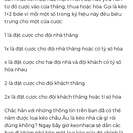
từ đó cược vào cửa thắng, thua hoặc hòa. Gọi là kèo
1×2 bơie vì mỗi một số trong ký hiệu này đều biểu
trưng cho một cửa cược:
1 là đặt cược cho đội nhà thắng
1x là đặt cược cho đội nhà thắng hoặc có tỷ số hòa
x là đặt cược cho hai đội nhà và đội khách có tỷ số
hòa nhau
2 là đặt cược cho đội khách thắng
2x là đặt cược cho đội khách thắng hoặc tỉ số hòa
Chắc hẳn với những thông tin trên bạn đã có thể
nắm được loại kèo châu Âu là kèo nhà cái gì rồi
đúng không? Ngay bây giờ keonhacai sẽ dẫn các
bạn đi khám phá tiếp một loại kèo nữa đó chính là