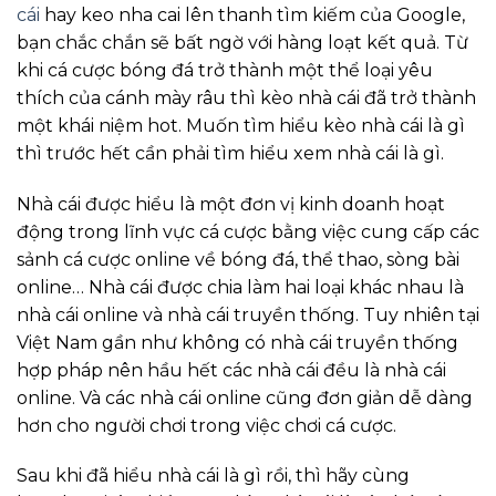
cái
hay keo nha cai lên thanh tìm kiếm của Google,
bạn chắc chắn sẽ bất ngờ với hàng loạt kết quả. Từ
khi cá cược bóng đá trở thành một thể loại yêu
thích của cánh mày râu thì kèo nhà cái đã trở thành
một khái niệm hot. Muốn tìm hiểu kèo nhà cái là gì
thì trước hết cần phải tìm hiểu xem nhà cái là gì.
Nhà cái được hiểu là một đơn vị kinh doanh hoạt
động trong lĩnh vực cá cược bằng việc cung cấp các
sảnh cá cược online về bóng đá, thể thao, sòng bài
online… Nhà cái được chia làm hai loại khác nhau là
nhà cái online và nhà cái truyền thống. Tuy nhiên tại
Việt Nam gần như không có nhà cái truyền thống
hợp pháp nên hầu hết các nhà cái đều là nhà cái
online. Và các nhà cái online cũng đơn giản dễ dàng
hơn cho người chơi trong việc chơi cá cược.
Sau khi đã hiểu nhà cái là gì rồi, thì hãy cùng