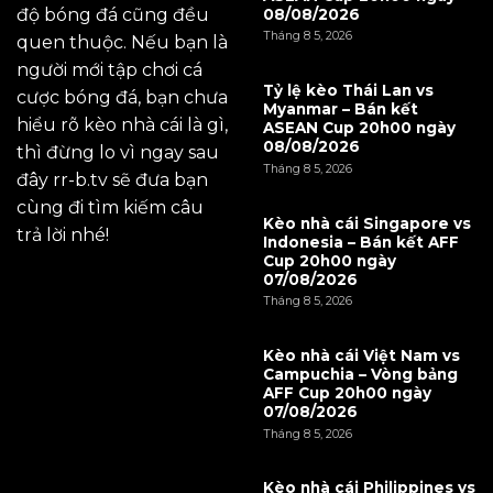
độ bóng đá cũng đều
08/08/2026
Tháng 8 5, 2026
quen thuộc. Nếu bạn là
người mới tập chơi cá
Tỷ lệ kèo Thái Lan vs
cược bóng đá, bạn chưa
Myanmar – Bán kết
hiểu rõ kèo nhà cái là gì,
ASEAN Cup 20h00 ngày
08/08/2026
thì đừng lo vì ngay sau
Tháng 8 5, 2026
đây rr-b.tv sẽ đưa bạn
cùng đi tìm kiếm câu
Kèo nhà cái Singapore vs
trả lời nhé!
Indonesia – Bán kết AFF
Cup 20h00 ngày
07/08/2026
Tháng 8 5, 2026
Kèo nhà cái Việt Nam vs
Campuchia – Vòng bảng
AFF Cup 20h00 ngày
07/08/2026
Tháng 8 5, 2026
Kèo nhà cái Philippines vs