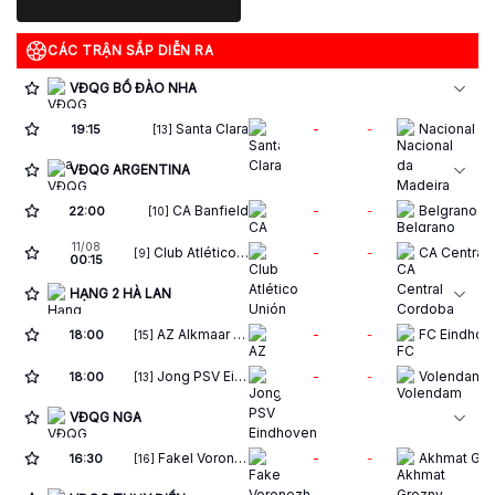
CÁC TRẬN SẮP DIỄN RA
VĐQG BỒ ĐÀO NHA
Santa Clara
-
19:15
-
[13]
VĐQG ARGENTINA
CA Banfield
-
Belgrano
22:00
-
[10]
[11
11/08
Club Atlético Unión
-
-
[9]
00:15
HẠNG 2 HÀ LAN
AZ Alkmaar Youth
-
FC Eindho
18:00
-
[15]
Jong PSV Eindhoven Youth
-
Volendam
18:00
-
[13]
[
VĐQG NGA
Fakel Voronezh
-
16:30
-
[16]