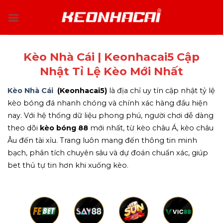
Bỏ
qua
nội
dung
Kèo Nhà Cái | Keonhacai5 Cập
Nhật Tỉ Lệ Kèo Mới Nhất
Kèo Nhà Cái
(Keonhacai5)
là địa chỉ uy tín cập nhật tỷ lệ
kèo bóng đá nhanh chóng và chính xác hàng đầu hiện
nay. Với hệ thống dữ liệu phong phú, người chơi dễ dàng
theo dõi
kèo bóng 88
mới nhất, từ kèo châu Á, kèo châu
Âu đến tài xỉu. Trang luôn mang đến thông tin minh
bạch, phân tích chuyên sâu và dự đoán chuẩn xác, giúp
bet thủ tự tin hơn khi xuống kèo.