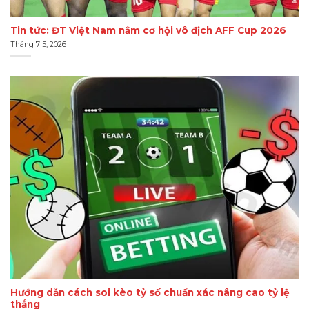
Tin tức: ĐT Việt Nam nắm cơ hội vô địch AFF Cup 2026
Tháng 7 5, 2026
Hướng dẫn cách soi kèo tỷ số chuẩn xác nâng cao tỷ lệ
thắng