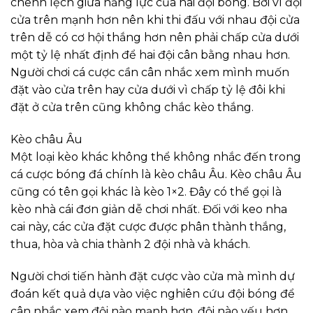
chênh lệch giữa năng lực của hai đội bóng. Bởi vì đội
cửa trên mạnh hơn nên khi thi đấu với nhau đội cửa
trên dễ có cơ hội thắng hơn nên phải chấp cửa dưới
một tỷ lệ nhất định để hai đội cân bằng nhau hơn.
Người chơi cá cược cần cân nhắc xem mình muốn
đặt vào cửa trên hay cửa dưới vì chấp tỷ lệ đôi khi
đặt ở cửa trên cũng không chắc kèo thắng.
Kèo châu Âu
Một loại kèo khác không thể không nhắc đến trong
cá cược bóng đá chính là kèo châu Âu. Kèo châu Âu
cũng có tên gọi khác là kèo 1×2. Đây có thể gọi là
kèo nhà cái đơn giản dễ chơi nhất. Đối với keo nha
cai này, các cửa đặt cược được phân thành thắng,
thua, hòa và chia thành 2 đội nhà và khách.
Người chơi tiến hành đặt cược vào cửa mà mình dự
đoán kết quả dựa vào việc nghiên cứu đội bóng để
cân nhắc xem đội nào mạnh hơn, đội nào yếu hơn