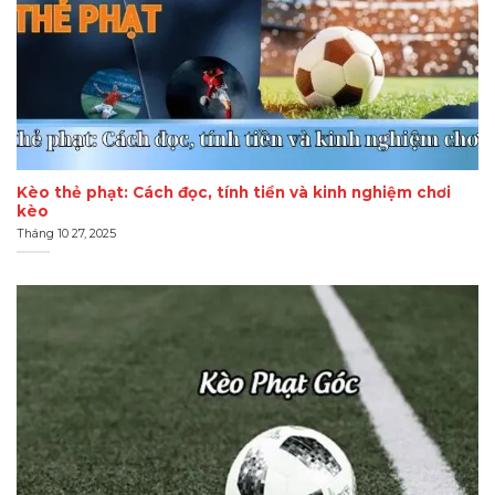
Kèo thẻ phạt: Cách đọc, tính tiền và kinh nghiệm chơi
kèo
Tháng 10 27, 2025