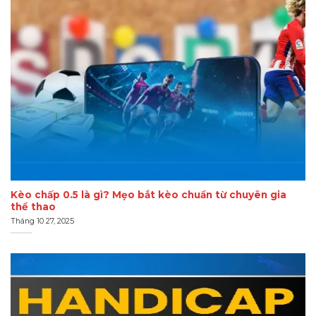
Kèo chấp 0.5 là gì? Mẹo bắt kèo chuẩn từ chuyên gia
thể thao
Tháng 10 27, 2025