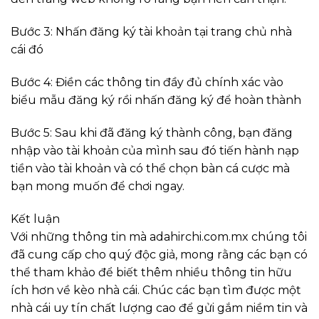
Loading more...
Bước 3: Nhấn đăng ký tài khoản tại trang chủ nhà
cái đó
Bước 4: Điền các thông tin đầy đủ chính xác vào
biểu mẫu đăng ký rồi nhấn đăng ký để hoàn thành
Bước 5: Sau khi đã đăng ký thành công, bạn đăng
nhập vào tài khoản của mình sau đó tiến hành nạp
tiền vào tài khoản và có thể chọn bàn cá cược mà
bạn mong muốn để chơi ngay.
Kết luận
Với những thông tin mà adahirchi.com.mx chúng tôi
đã cung cấp cho quý độc giả, mong rằng các bạn có
thể tham khảo để biết thêm nhiều thông tin hữu
ích hơn về kèo nhà cái. Chúc các bạn tìm được một
nhà cái uy tín chất lượng cao để gửi gắm niềm tin và