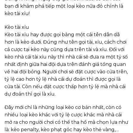
bạn đi khám phá tiếp một loại kèo nữa đó chính là
2
2
Pontypridd Town
-
71'
8
-
9
[6]
kèo tài xỉu!
0
0
Caerau Ely
-
H2
3
-
2
[10]
Kèo tài xỉu
0
0
Sport in Caerphilly
-
H2
2
-
0
[16]
Kèo tài xỉu hay được gọi bằng một cái tên dân dã
hơn là kèo dưới. Đúng như tên gọi tài, xỉu, cách chơi
1
0
Llanelli Town AFC
-
H2
0
-
4
[14]
cá cược tại kèo này cũng dựa trên tài và xỉu. Đối với
0
0
Bala Town F.C.
-
H2
0
-
0
[6]
kèo nhà cái tài xỉu này thì nhà cái sẽ đưa ra một tỷ số
nhất định giữa hai đội dựa trên đánh giá tổng quan
PORTUGUESE LIGA 3
về hai đội bóng. Người chơi sẽ đặt cược vào cửa trên,
2
0
Paredes
-
HT
5
-
2
tỷ lệ cao hơn tỷ lệ nhà cái dự đoán thì được gọi là
cửa tài. Còn nếu đặt cược thấp hơn tỷ lệ mà nhà cái
BCN U20
dự đoán thì gọi là xỉu.
2
3
CSA U20
-
America RN
90+4'
8
-
0
Đây mới chỉ là những loại kèo cơ bản nhất, còn có
VĐQG BỈ
nhiều loại kèo khác với tỷ lệ cược khác mà nhà cái
1
0
Club Brugge
-
KV Kortrijk
H2
4
-
0
[2]
[
mở ra cho người chơi có thể tha hồ mà chọn lựa như
là: kèo penalty, kèo phạt góc hay kèo thẻ vàng,…
CÁC TRẬN SẮP DIỄN RA