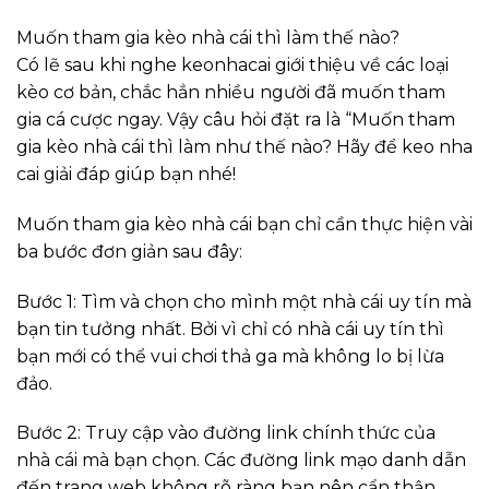
VĐQG ARGENTINA
Muốn tham gia kèo nhà cái thì làm thế nào?
Có lẽ sau khi nghe keonhacai giới thiệu về các loại
CA Rosario Central
-
22:30
-
[9]
kèo cơ bản, chắc hẳn nhiều người đã muốn tham
08/08
Independiente Rivadavia
-
-
[6]
00:45
gia cá cược ngay. Vậy câu hỏi đặt ra là “Muốn tham
gia kèo nhà cái thì làm như thế nào? Hãy để keo nha
VĐQG URUGUAY
cai giải đáp giúp bạn nhé!
Cerro Largo
-
CA Juvent
22:00
-
[12]
Muốn tham gia kèo nhà cái bạn chỉ cần thực hiện vài
BRAZIL SERIE B
ba bước đơn giản sau đây:
Operario Ferroviario PR
-
Sao Berna
22:30
-
[3]
Bước 1: Tìm và chọn cho mình một nhà cái uy tín mà
Ceara
-
Ponte Pret
23:30
-
[16]
bạn tin tưởng nhất. Bởi vì chỉ có nhà cái uy tín thì
VĐQG COSTA RICA
bạn mới có thể vui chơi thả ga mà không lo bị lừa
đảo.
08/08
CS Cartagines
-
Sporting F
-
[4]
02:00
Bước 2: Truy cập vào đường link chính thức của
VĐQG GUATEMALA
nhà cái mà bạn chọn. Các đường link mạo danh dẫn
08/08
Malacateco
-
Xelaju MC
-
[10]
[
02:00
đến trang web không rõ ràng bạn nên cẩn thận.