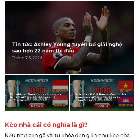
1
3
Moreton Bay United Reserves
-
Mitchelton
HT
0
-
0
[3]
1
1
Pine Hills
-
HT
0
-
0
[4]
0
0
Samford Rangers
-
HT
3
-
3
[12]
Tin tức: Ashley Young tuyên bố giải nghệ
0
1
Souths United
-
HT
0
-
0
[5]
sau hơn 22 năm thi đấu
0
0
Tháng 7 5, 2026
Southside Eagles
-
SWQ Thun
HT
2
-
0
[8]
CÁC TRẬN SẮP DIỄN RA
FA CUP
Erith Belvedere
-
Billingshurs
12:00
-
Kèo nhà cái Singapore vs Indonesia –
Kèo nhà cái Việt Nam vs Campuchia –
Bán kết AFF Cup 20h00 ngày
Vòng bảng AFF Cup 20h00 ngày
07/08/2026
07/08/2026
Worsbrough Bridge Athletic
-
Trafford
13:00
-
Northampton On Cheneck
-
Heanor To
13:00
-
Kèo nhà cái có nghĩa là gì?
Wick
-
Camberley
13:00
-
Nếu như bạn gõ vài từ khóa đơn giản như
kèo nhà
Little Common FC
-
13:00
-