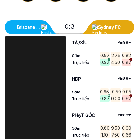
0
:
3
Brisbane Roar
Sydney FC
TÀI/XỈU
Vin88
0.97
2.75
0.82
Sớm
0.92
4.50
0.87
Trực tiếp
HDP
Vin88
0.85
-0.50
0.95
Sớm
0.87
0.00
0.92
Trực tiếp
PHẠT GÓC
Vin88
0.80
9.50
0.90
Sớm
1.10
7.50
0.66
Trực tiếp