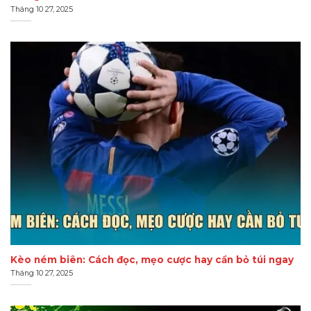
Tháng 10 27, 2025
Kèo ném biên: Cách đọc, mẹo cược hay cần bỏ túi ngay
Tháng 10 27, 2025