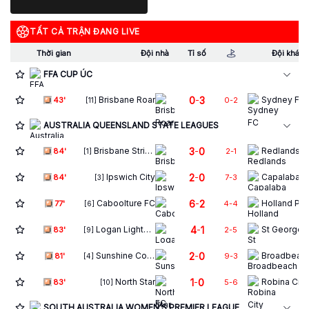
TẤT CẢ TRẬN ĐANG LIVE
Thời gian
Đội nhà
Tỉ số
Đội khách
FFA CUP ÚC
0
3
Brisbane Roar
-
Sydney FC
43'
0
-
2
[11]
AUSTRALIA QUEENSLAND STATE LEAGUES
3
0
Brisbane Strikers
-
84'
2
-
1
[1]
2
0
Ipswich City
-
84'
7
-
3
[3]
6
2
Caboolture FC
-
77'
4
-
4
[6]
4
1
Logan Lightning
-
83'
2
-
5
[9]
2
0
Sunshine Coast Wanderers FC
-
81'
9
-
3
[4]
1
0
North Star
-
Robina Cit
83'
5
-
6
[10]
SOUTH AUSTRALIA WOMEN'S PREMIER LEAGUE