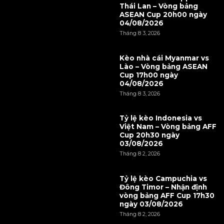
Thái Lan – Vòng bảng
ASEAN Cup 20h00 ngày
04/08/2026
Tháng 8 3, 2026
Kèo nhà cái Myanmar vs
Lào – Vòng bảng ASEAN
Cup 17h00 ngày
04/08/2026
Tháng 8 3, 2026
Tỷ lệ kèo Indonesia vs
Việt Nam – Vòng bảng AFF
Cup 20h30 ngày
03/08/2026
Tháng 8 2, 2026
Tỷ lệ kèo Campuchia vs
Đông Timor – Nhận định
vòng bảng AFF Cup 17h30
ngày 03/08/2026
Tháng 8 2, 2026