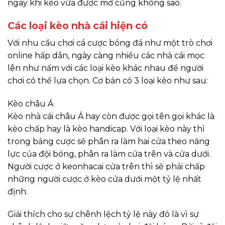
ngay khi kèo vừa được mở cũng không sao.
Các loại kèo nhà cái hiện có
Với nhu cầu chơi cá cược bóng đá như một trò chơi
online hấp dẫn, ngày càng nhiều các nhà cái mọc
lên như nấm với các loại kèo khác nhau để người
chơi có thể lựa chọn. Cơ bản có 3 loại kèo như sau:
Kèo châu Á
Kèo nhà cái châu Á hay còn được gọi tên gọi khác là
kèo chấp hay là kèo handicap. Với loại kèo này thì
trong bảng cược sẽ phân ra làm hai cửa theo năng
lực của đội bóng, phân ra làm cửa trên và cửa dưới.
Người cược ở keonhacai cửa trên thì sẽ phải chấp
những người cược ở kèo cửa dưới một tỷ lệ nhất
định.
Giải thích cho sự chênh lệch tỷ lệ này đó là vì sự