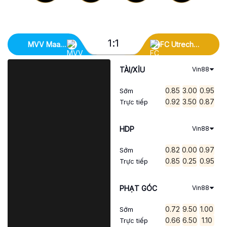
1
:
1
MVV Maastricht
FC Utrecht Youth
TÀI/XỈU
Vin88
0.85
3.00
0.95
Sớm
0.92
3.50
0.87
Trực tiếp
HDP
Vin88
0.82
0.00
0.97
Sớm
0.85
0.25
0.95
Trực tiếp
PHẠT GÓC
Vin88
0.72
9.50
1.00
Sớm
0.66
6.50
1.10
Trực tiếp