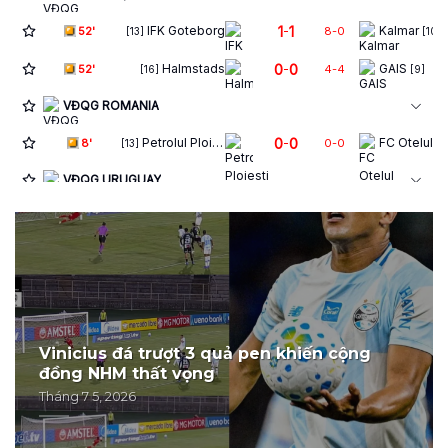
1
1
IFK Goteborg
-
Kalmar
52'
8
-
0
[13]
[10]
0
0
Halmstads
-
GAIS
52'
4
-
4
[16]
[9]
VĐQG ROMANIA
0
0
Petrolul Ploiesti
-
8'
0
-
0
[13]
VĐQG URUGUAY
0
1
Danubio FC
-
79'
7
-
0
[11]
BRAZIL SERIE B
2
0
Athletic Club
-
Criciuma
78'
3
-
3
[12]
[1]
HẠNG 2 BỒ ĐÀO NHA
Vinicius đá trượt 3 quả pen khiến cộng
0
0
AVS Futebol SAD
-
Sporting C
HT
3
-
3
[5]
đồng NHM thất vọng
Tháng 7 5, 2026
0
0
Feirense
-
FC Felguei
HT
4
-
2
[9]
VĐQG ARMENIA