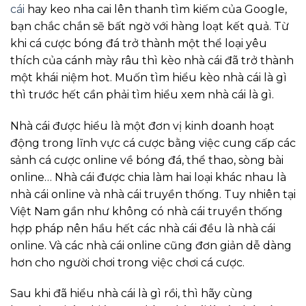
cái
hay keo nha cai lên thanh tìm kiếm của Google,
VĐQG THỤY SĨ
bạn chắc chắn sẽ bất ngờ với hàng loạt kết quả. Từ
khi cá cược bóng đá trở thành một thể loại yêu
2
0
FC Basel 1893
-
Thun
49'
0
-
0
[7]
[9]
thích của cánh mày râu thì kèo nhà cái đã trở thành
1
2
FC Sion
-
Vaduz
50'
2
-
3
[5]
[11]
một khái niệm hot. Muốn tìm hiểu kèo nhà cái là gì
thì trước hết cần phải tìm hiểu xem nhà cái là gì.
1
0
St. Gallen
-
Luzern
HT
3
-
5
[3]
[12]
ENGLISH FOOTBALL LEAGUE CUP
Nhà cái được hiểu là một đơn vị kinh doanh hoạt
động trong lĩnh vực cá cược bằng việc cung cấp các
0
1
Mansfield Town
-
38'
0
-
0
[10]
sảnh cá cược online về bóng đá, thể thao, sòng bài
ĐỨC 3. LIGA
online… Nhà cái được chia làm hai loại khác nhau là
nhà cái online và nhà cái truyền thống. Tuy nhiên tại
2
2
1. FC Saarbrücken
-
HT
2
-
3
[13]
Việt Nam gần như không có nhà cái truyền thống
SCOTTISH PREMIERSHIP
hợp pháp nên hầu hết các nhà cái đều là nhà cái
online. Và các nhà cái online cũng đơn giản dễ dàng
4
0
Heart of Midlothian F.C.
-
80'
5
-
2
[10]
hơn cho người chơi trong việc chơi cá cược.
0
0
Motherwell F.C.
-
Falkirk
81'
2
-
1
[2]
[12]
Sau khi đã hiểu nhà cái là gì rồi, thì hãy cùng
0
1
Rangers F.C.
-
Hibernian F
38'
1
-
1
[7]