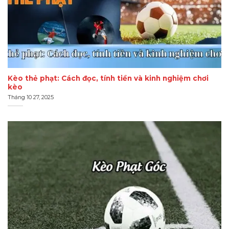
Defensa Y Justicia
-
20:45
-
[9]
Gimnasia La Plata
-
20:45
-
[6]
Argentinos Juniors
-
23:15
-
[1]
VĐQG NGA
Kèo thẻ phạt: Cách đọc, tính tiền và kinh nghiệm chơi
kèo
Spartak Moscow
-
FK Krasnod
17:00
-
[2]
Tháng 10 27, 2025
Rubin Kazan
-
FC Orenbu
17:30
-
[9]
VĐQG PHẦN LAN
AC Oulu
-
HJK Helsin
16:00
-
[4]
VĐQG NA UY
Kristiansund BK
-
Molde
17:15
-
[15]
[5]
Loading more...