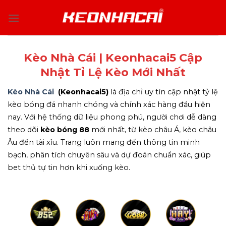
Bỏ
qua
nội
dung
Kèo Nhà Cái | Keonhacai5 Cập
Nhật Tỉ Lệ Kèo Mới Nhất
Kèo Nhà Cái
(Keonhacai5)
là địa chỉ uy tín cập nhật tỷ lệ
kèo bóng đá nhanh chóng và chính xác hàng đầu hiện
nay. Với hệ thống dữ liệu phong phú, người chơi dễ dàng
theo dõi
kèo bóng 88
mới nhất, từ kèo châu Á, kèo châu
Âu đến tài xỉu. Trang luôn mang đến thông tin minh
bạch, phân tích chuyên sâu và dự đoán chuẩn xác, giúp
bet thủ tự tin hơn khi xuống kèo.